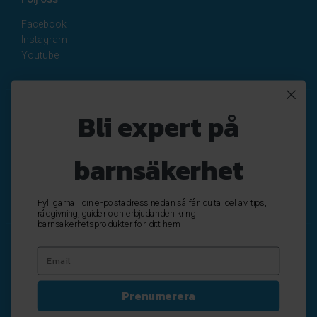
Facebook
Instagram
Youtube
Nyhetsbrev
Bli expert på
Registrera
Avregistrera
barnsäkerhet
OK
Fyll gärna i din e-postadress nedan så får du ta del av tips,
rådgivning, guider och erbjudanden kring
barnsäkerhetsprodukter för ditt hem
Prenumerera