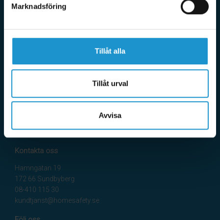
viktiga frågor och vår vision är att vara helt klimatneutrala.
Marknadsföring
Information
Tillåt alla
Mina sidor
FAQ
Köpvillkor
Tillåt urval
Checklista
Länkar
Kontakta oss
Avvisa
Kontakta oss
Hamngatan 19
172 66 Sundbyberg
08-410 115 30
kundtjanst@homesafety.se
Följ oss