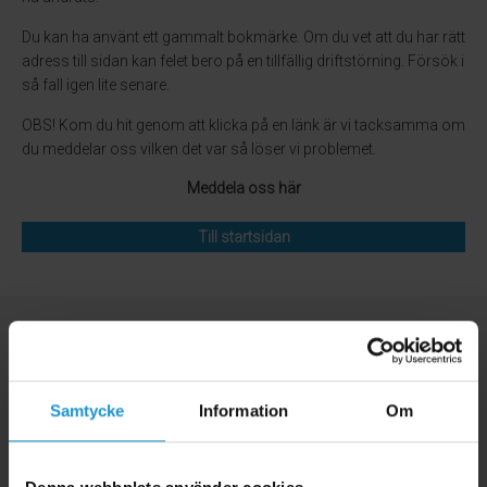
Du kan ha använt ett gammalt bokmärke. Om du vet att du har rätt
adress till sidan kan felet bero på en tillfällig driftstörning. Försök i
så fall igen lite senare.
OBS! Kom du hit genom att klicka på en länk är vi tacksamma om
du meddelar oss vilken det var så löser vi problemet.
Meddela oss här
Till startsidan
Samtycke
Information
Om