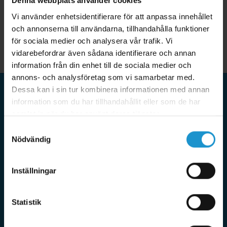
Denna webbplats använder cookies
Vi använder enhetsidentifierare för att anpassa innehållet
och annonserna till användarna, tillhandahålla funktioner
för sociala medier och analysera vår trafik. Vi
vidarebefordrar även sådana identifierare och annan
information från din enhet till de sociala medier och
annons- och analysföretag som vi samarbetar med.
Dessa kan i sin tur kombinera informationen med annan
information som du har tillhandahållit eller som de har
HomeSafety
samlat in när du har använt deras tjänster.
HomeSafety tar barnsäkerhet på stort allvar och erbjuder
Samtyckesval
bara produkter som uppfyller våra högt ställda krav. Vi
Nödvändig
samarbetar med de ledande tillverkarna i världen av
barnsäkerhet och tillverkar även egna produkter som bara
Inställningar
säljs på HomeSafety. Utöver det erbjuder vi även tjänster för
att barnsäkra där vi besöker dig hemma i din bostad. Tack
vare eget varulager med snabba leveranser samt en mycket
Statistik
erfaren kundtjänst kan du alltid känna dig trygg med ditt köp
hos HomeSafety. Miljö och socialt ansvar är självklart mycket