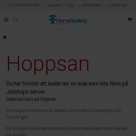
Fri Frakt över 999kr
Leverans 1-3 dgr
Hemleverans
Öppet köp
Kunnig kundtjänst
Egen tillverkning
Eget lager i Göteborg
Säker E-handel
Förlossningsgaranti
Hoppsan
Du har försökt att ladda ner en sida som inte finns på
Jetshops server.
Detta kan bero på följande:
Den angivna adressen är felaktig. Kontrollera stavningen och
försök igen.
Du försöker nå en gammal adress som inte längre finns eller kan
ha ändrats.