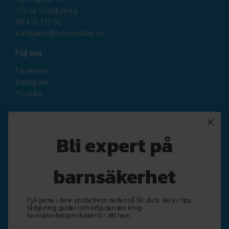
172 66 Sundbyberg
08-410 115 30
kundtjanst@homesafety.se
Följ oss
Facebook
Instagram
Youtube
Nyhetsbrev
Bli expert på
Registrera
Avregistrera
barnsäkerhet
OK
Fyll gärna i din e-postadress nedan så får du ta del av tips,
rådgivning, guider och erbjudanden kring
barnsäkerhetsprodukter för ditt hem