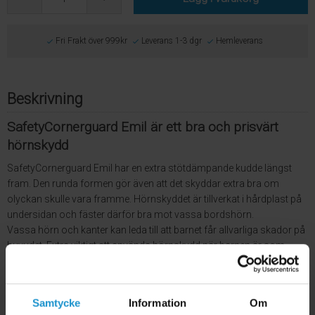
Fri Frakt över 999kr
Leverans 1-3 dgr
Hemleverans
Beskrivning
SafetyCornerguard Emil är ett bra och prisvärt
hörnskydd
SafetyCornerguard Emil har en extra stötdämpande kudde längst
fram. Den runda formen gör även att det skyddar extra bra om
olyckan skulle vara framme. Hörnskyddet är tillverkat i hårdplast på
undersidan och fäster därför bra mot vassa bordshörn.
Vassa hörn och kanter kan leda till att barnet får allvarliga skador på
huvudet. Extra viktigt att använda hörnskydd när barnen är som
mest aktiva då många skador inträffar vid lek.
Förpackningen innehåller 10 stycken inklusive vår egna utprovade
tejp
Samtycke
Information
Om