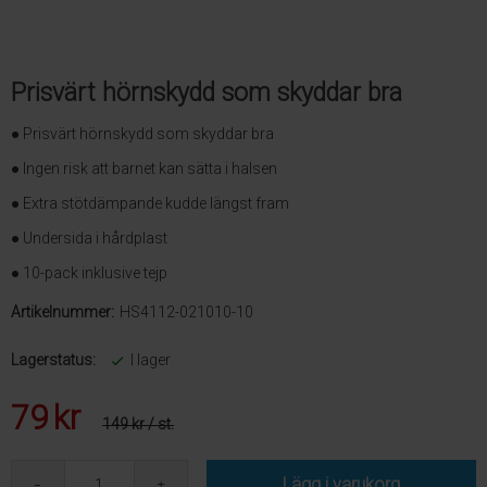
Prisvärt hörnskydd som skyddar bra
● Prisvärt hörnskydd som skyddar bra
● Ingen risk att barnet kan sätta i halsen
● Extra stötdämpande kudde längst fram
● Undersida i hårdplast
● 10-pack inklusive tejp
Artikelnummer:
HS4112-021010-10
Lagerstatus:
I lager
79
kr
149 kr
/ st.
Lägg i varukorg