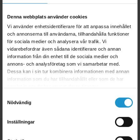
Kan tas bort med
SafetyRemover
och eventuellt med hjälp av en
hårtork som man värmer upp klistret med utan att det lämnar några
Denna webbplats använder cookies
märken.
Vi använder enhetsidentifierare för att anpassa innehållet
Storlek:
4,5 cm
och annonserna till användarna, tillhandahålla funktioner
Montering:
för sociala medier och analysera vår trafik. Vi
1. Se till att ytorna är torra och fria från smuts och fett.
vidarebefordrar även sådana identifierare och annan
information från din enhet till de sociala medier och
2. Klipp till en tejpbit som passar hörskyddet.
annons- och analysföretag som vi samarbetar med.
3. Tejpen får full vidhäftning efter 48 timmar.
Dessa kan i sin tur kombinera informationen med annan
information som du har tillhandahållit eller som de har
samlat in när du har använt deras tjänster.
Samtyckesval
Tillbaka
Nödvändig
Inställningar