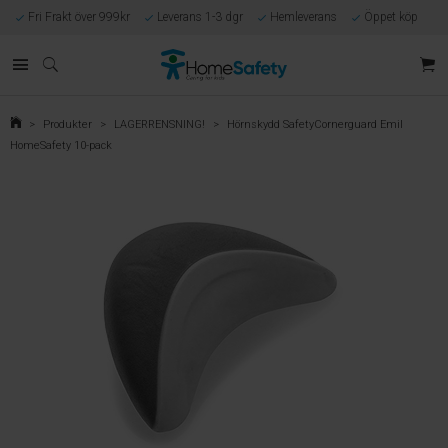
Fri Frakt över 999kr
Leverans 1-3 dgr
Hemleverans
Öppet köp
Kunnig kundtjänst
Egen tillverkning
Eget lager i Göteborg
Säker E-handel
Förlossningsgaranti
>
Produkter
>
LAGERRENSNING!
>
Hörnskydd SafetyCornerguard Emil
HomeSafety 10-pack