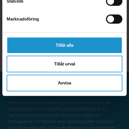
Statistik
Marknadsföring
Tillåt alla
Tillåt urval
Avvisa
HomeSafety
HomeSafety tar barnsäkerhet på stort allvar och erbjuder
bara produkter som uppfyller våra högt ställda krav. Vi
samarbetar med de ledande tillverkarna i världen av
barnsäkerhet och tillverkar även egna produkter som bara
säljs på HomeSafety. Utöver det erbjuder vi även tjänster för