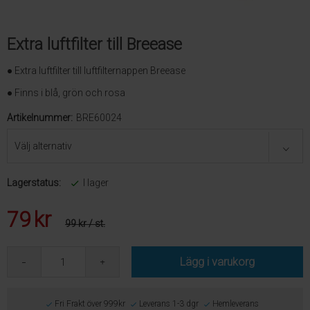
Extra luftfilter till Breease
● Extra luftfilter till luftfilternappen Breease
● Finns i blå, grön och rosa
Artikelnummer:
BRE60024
Lagerstatus:
I lager
79
kr
99 kr
/ st.
Lägg i varukorg
Fri Frakt över 999kr
Leverans 1-3 dgr
Hemleverans