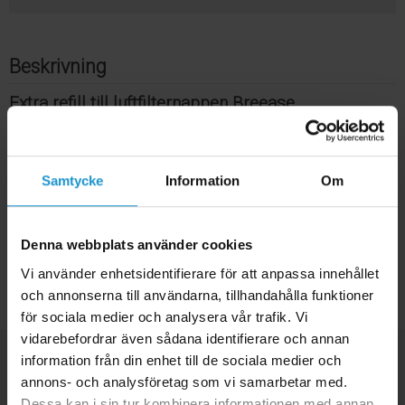
Beskrivning
Extra refill till luftfilternappen Breease
Extra refill till den patenterade luftfilternappen Breease. Enligt
tillverkaren bör man byta filter varje dag för bästa funktion.
Samtycke
Information
Om
Säljs i 14-pack och finns i färgerna blå, grön och rosa.
Denna webbplats använder cookies
Vi använder enhetsidentifierare för att anpassa innehållet
Tillbaka
och annonserna till användarna, tillhandahålla funktioner
för sociala medier och analysera vår trafik. Vi
vidarebefordrar även sådana identifierare och annan
information från din enhet till de sociala medier och
annons- och analysföretag som vi samarbetar med.
Dessa kan i sin tur kombinera informationen med annan