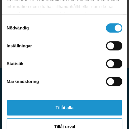
information som du har tillhandahållit eller som de har
samlat in när du har använt deras tjänster.
Samtyckesval
Nödvändig
Inställningar
Statistik
Marknadsföring
HomeSafety
HomeSafety tar barnsäkerhet på stort allvar och erbjuder
bara produkter som uppfyller våra högt ställda krav. Vi
Tillåt alla
samarbetar med de ledande tillverkarna i världen av
barnsäkerhet och tillverkar även egna produkter som bara
säljs på HomeSafety. Utöver det erbjuder vi även tjänster för
Tillåt urval