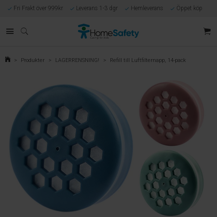
Fri Frakt över 999kr
Leverans 1-3 dgr
Hemleverans
Öppet köp
Kunnig kundtjänst
Egen tillverkning
Eget lager i Göteborg
Säker E-handel
Förlossningsgaranti
>
Produkter
>
LAGERRENSNING!
>
Refill till Luftfilternapp, 14-pack