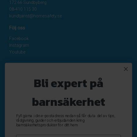
172 66 Sundbyberg
08-410 115 30
kundtjanst@homesafety.se
Följ oss
Facebook
Instagram
Youtube
Nyhetsbrev
Bli expert på
Registrera
Avregistrera
barnsäkerhet
OK
Fyll gärna i din e-postadress nedan så får du ta del av tips,
rådgivning, guider och erbjudanden kring
barnsäkerhetsprodukter för ditt hem