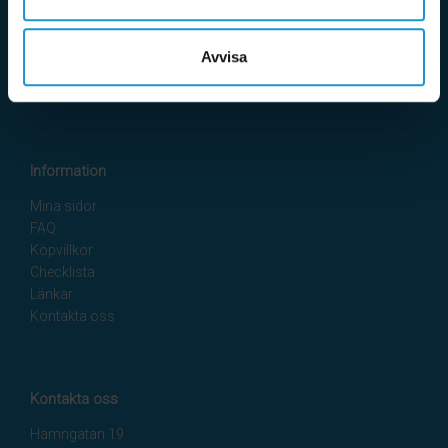
att barnsäkra där vi besöker dig hemma i din bostad. Tack
vare eget varulager med snabba leveranser samt en mycket
erfaren kundtjänst kan du alltid känna dig trygg med ditt köp
Avvisa
hos HomeSafety. Miljö och socialt ansvar är självklart mycket
viktiga frågor och vår vision är att vara helt klimatneutrala.
Information
Mina sidor
FAQ
Köpvillkor
Checklista
Länkar
Kontakta oss
Kontakta oss
Hamngatan 19