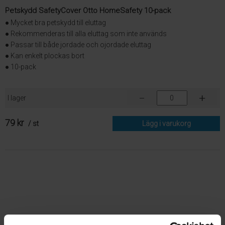
Petskydd SafetyCover Otto HomeSafety 10-pack
● Mycket bra petskydd till eluttag
● Rekommenderas till alla eluttag som inte används
● Passar till både jordade och ojordade eluttag
● Kan enkelt plockas bort
● 10-pack
I lager
79 kr
/ st
Lägg i varukorg