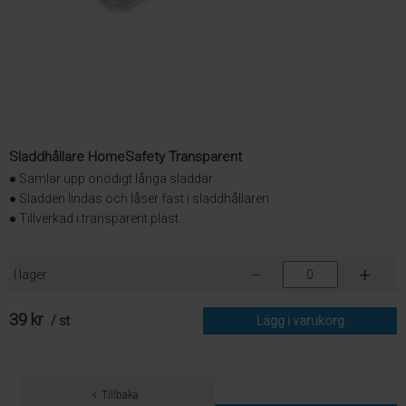
Sladdhållare HomeSafety Transparent
● Samlar upp onödigt långa sladdar
● Sladden lindas och låser fast i sladdhållaren
● Tillverkad i transparent plast
I lager
39 kr
/ st
Lägg i varukorg
Tillbaka