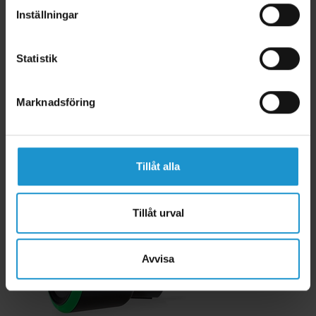
Inställningar
Memory (upp till 7 timmar)
I lager
Statistik
15-60 minuter
Tillfälligt slut
1-4 timmar
Tillfälligt slut
Marknadsföring
299 kr
499 kr
/ st
Lägg i varukorg
Tillåt alla
Tillåt urval
Avvisa