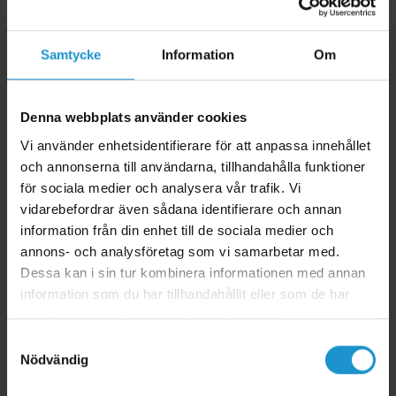
Samtycke
Information
Om
Denna webbplats använder cookies
Vi använder enhetsidentifierare för att anpassa innehållet
och annonserna till användarna, tillhandahålla funktioner
för sociala medier och analysera vår trafik. Vi
vidarebefordrar även sådana identifierare och annan
information från din enhet till de sociala medier och
annons- och analysföretag som vi samarbetar med.
Dessa kan i sin tur kombinera informationen med annan
information som du har tillhandahållit eller som de har
CAPiDi Säkerhetstimer
samlat in när du har använt deras tjänster.
● Säkerhetstimer från Capidi
● Skonsam mot batteriet och förhindrar brand
Samtyckesval
● Används till telefonen, surfplattan, GPS-klockan, kaffekokaren
Nödvändig
● Finns i tre varianter
● CE-märkt