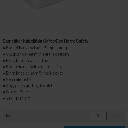
Barnsäker Kabellåda SafetyBox HomeSafety
● Barnsäker kabellåda för grenuttag
● Skyddar barnet mot elektrisk ström
● Extra barnsäkert vridlås
● Barnsäker kabelföring med lås
● Extra kabelgenomföring i locket
● Ventilationshål
● Snygg design, hög kvalitet
● Gummifötter
● 31x14x14 cm
I lager