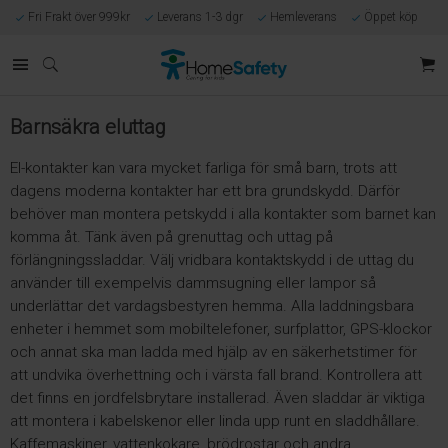
Fri Frakt över 999kr
Leverans 1-3 dgr
Hemleverans
Öppet köp
Kunnig kundtjänst
Egen tillverkning
Eget lager i Göteborg
Säker E-handel
Förlossningsgaranti
Barnsäkra eluttag
El-kontakter kan vara mycket farliga för små barn, trots att
dagens moderna kontakter har ett bra grundskydd. Därför
behöver man montera petskydd i alla kontakter som barnet kan
komma åt. Tänk även på grenuttag och uttag på
förlängningssladdar. Välj vridbara kontaktskydd i de uttag du
använder till exempelvis dammsugning eller lampor så
underlättar det vardagsbestyren hemma. Alla laddningsbara
enheter i hemmet som mobiltelefoner, surfplattor, GPS-klockor
och annat ska man ladda med hjälp av en säkerhetstimer för
att undvika överhettning och i värsta fall brand. Kontrollera att
det finns en jordfelsbrytare installerad. Även sladdar är viktiga
att montera i kabelskenor eller linda upp runt en sladdhållare.
Kaffemaskiner, vattenkokare, brödrostar och andra