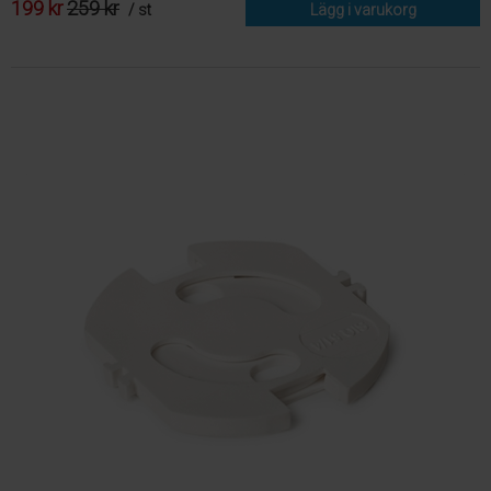
199 kr
259 kr
/ st
Lägg i varukorg