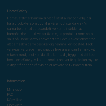
HomeSafety
HomeSafety tar barnsäkerhet på stort allvar och erbjuder
bara produkter som uppfyller våra högt ställda krav. Vi
samarbetar med de ledande tillverkarna i världen av
barnsäkerhet och tillverkar även egna produkter som bara
säljs på HomeSafety. Utöver det erbjuder vi även tjänster för
att barnsäkra där vi besöker dig hemma i din bostad. Tack
vare eget varulager med snabba leveranser samt en mycket
erfaren kundtjänst kan du alltid känna dig trygg med ditt köp
hos HomeSafety. Miljö och socialt ansvar är självklart mycket
viktiga frågor och vår vision är att vara helt klimatneutrala.
Information
Mina sidor
FAQ
Köpvillkor
Checklista