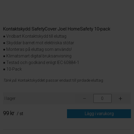
Kontaktskydd SafetyCover Joel HomeSafety 10-pack
● Vridbart Kontaktskydd till eluttag
● Skyddar barnet mot elektriska stötar
● Monteras på eluttag som används!
● Klimatsmart digital bruksanvisning
● Testad och godkänd enligt IEC 60884-1
● 10-Pack
Tänk på:
Kontaktskyddet passar endast till jordade eluttag
I lager
99 kr
/ st
Lägg i varukorg