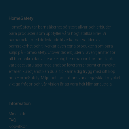
HomeSafety
HomeSafety tar barnsäkerhet på stort allvar och erbjuder
bara produkter som uppfyller våra högt ställda krav. Vi
samarbetar med de ledande tillverkarna i världen av
barnsäkerhet och tillverkar även egna produkter som bara
säljs på HomeSafety. Utöver det erbjuder vi även tjänster för
att barnsäkra där vi besöker dig hemma i din bostad. Tack
vare eget varulager med snabba leveranser samt en mycket
erfaren kundtjänst kan du alltid känna dig trygg med ditt köp
hos HomeSafety. Miljö och socialt ansvar är självklart mycket
viktiga frågor och vår vision är att vara helt klimatneutrala.
Information
Mina sidor
FAQ
Köpvillkor