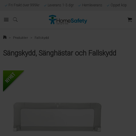
Fri Frakt över 999kr
Leverans 1-3 dgr
Hemleverans
Öppet köp
Kunnig kundtjänst
Egen tillverkning
Eget lager i Göteborg
Säker E-handel
Förlossningsgaranti
>
Produkter
>
Fallskydd
Sängskydd, Sänghästar och Fallskydd