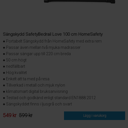
Sängskydd SafetyBedrail Love 100 cm HomeSafety
● Portabelt Sängskydd från HomeSafety med extra rem
● Passar även mellan två mjuka madrasser
● Passar sängar upp till 220 cm breda
● 50 cm högt
● nedfällbart
● Hög kvalitet
● Enkelt att ta med på resa
● Tillverkad i metall och mjuk nylon
● klimatsmart digital bruksanvisning
● Testad och godkänd enligt standard EN1888:2012
● Sängskyddet finns i ljusgrå och svart
549 kr
599 kr
Lägg i varukorg