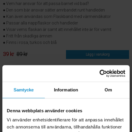
● Vem har ansvar för att passa barnet vid bad?
● Den som bär ansvar sätter amrbandet runt handleden
● Kan även användas som Flaskband med värmeindikator
● Passar alla nappflaskor och handleder
● Visar vems flaskan är samt att innehållet inte är för varmt
● Fritt från skadliga ämnen
● Finns i rosa, turkos och blå
39 kr
89 kr
Lägg i varukorg
Samtycke
Information
Om
Denna webbplats använder cookies
Vi använder enhetsidentifierare för att anpassa innehållet
och annonserna till användarna, tillhandahålla funktioner