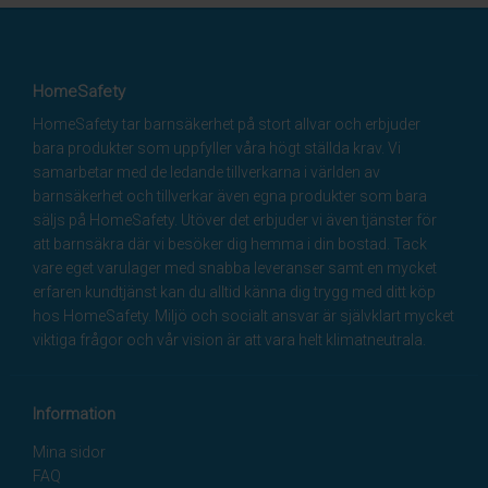
HomeSafety
HomeSafety tar barnsäkerhet på stort allvar och erbjuder
bara produkter som uppfyller våra högt ställda krav. Vi
samarbetar med de ledande tillverkarna i världen av
barnsäkerhet och tillverkar även egna produkter som bara
säljs på HomeSafety. Utöver det erbjuder vi även tjänster för
att barnsäkra där vi besöker dig hemma i din bostad. Tack
vare eget varulager med snabba leveranser samt en mycket
erfaren kundtjänst kan du alltid känna dig trygg med ditt köp
hos HomeSafety. Miljö och socialt ansvar är självklart mycket
viktiga frågor och vår vision är att vara helt klimatneutrala.
Information
Mina sidor
FAQ