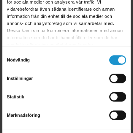
för sociala medier och analysera vår trafik. Vi
vidarebefordrar även sådana identifierare och annan
information från din enhet till de sociala medier och
annons- och analysföretag som vi samarbetar med.
Dessa kan i sin tur kombinera informationen med annan
information som du har tillhandahållit eller som de har
samlat in när du har använt deras tjänster.
Samtyckesval
Nödvändig
Everyday Baby dinapp Anti-kolik 2-pack
● Dinapp till nappflaskor från Everyday Baby
● Tillverkad i medicinsk silikon
Inställningar
● Antikolikventil
● Fri från ftalater, BPA, BPF, BPS
Statistik
● Storlek S
39 kr
79 kr
Lägg i varukorg
Marknadsföring
En pipmugg eller nappflaska i glas är det säkraste och bästa valet för ditt barn för att
de helt enkelt inte läcker några skadliga ämnen. Vi tycker att nappflaskorna från
Everyday Baby är de bästa som finns på marknaden för att de väger minst, är