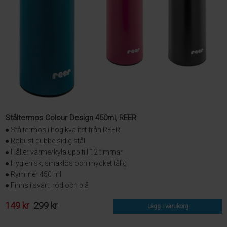
Ståltermos Colour Design 450ml, REER
● Ståltermos i hög kvalitet från REER
● Robust dubbelsidig stål
● Håller värme/kyla upp till 12 timmar
● Hygienisk, smaklös och mycket tålig
● Rymmer 450 ml
● Finns i svart, röd och blå
149 kr
299 kr
Lägg i varukorg