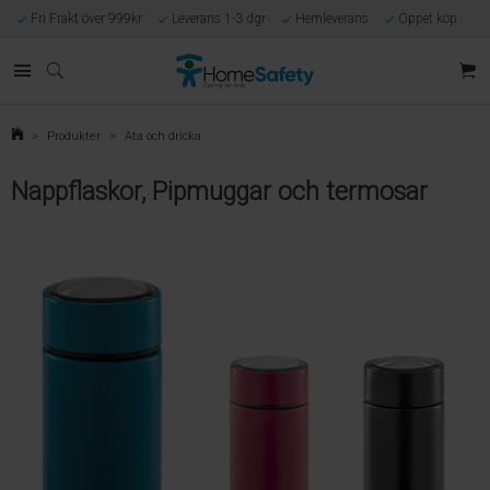
Fri Frakt över 999kr
Leverans 1-3 dgr
Hemleverans
Öppet köp
Kunnig kundtjänst
Egen tillverkning
Eget lager i Göteborg
Säker E-handel
Förlossningsgaranti
>
Produkter
>
Äta och dricka
Nappflaskor, Pipmuggar och termosar