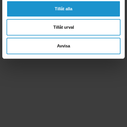
ergonomiska, spitterskyddade, snygga och man kan välja med eller utan
temperaturindikator. Välj en nappflaska eller pipmugg som passar ditt barn och
Tillåt alla
glöm inte att köpa en flaskborste för att rengöra flaskan ordentligt! En termos i
rostfritt stål är perfekt att ta med mat och dryck i när man är på utflykt.
Tillåt urval
Avvisa