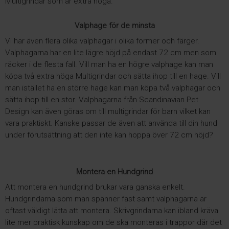
Multigrindar som är extra höga.
Valphage för de minsta
Vi har även flera olika valphagar i olika former och färger.
Valphagarna har en lite lägre höjd på endast 72 cm men som
räcker i de flesta fall. Vill man ha en högre valphage kan man
köpa två extra höga Multigrindar och sätta ihop till en hage. Vill
man istället ha en större hage kan man köpa två valphagar och
sätta ihop till en stor. Valphagarna från Scandinavian Pet
Design kan även göras om till multigrindar för barn vilket kan
vara praktiskt. Kanske passar de även att använda till din hund
under förutsättning att den inte kan hoppa över 72 cm höjd?
Montera en Hundgrind
Att montera en hundgrind brukar vara ganska enkelt.
Hundgrindarna som man spänner fast samt valphagarna är
oftast väldigt lätta att montera. Skrivgrindarna kan ibland kräva
lite mer praktisk kunskap om de ska monteras i trappor där det