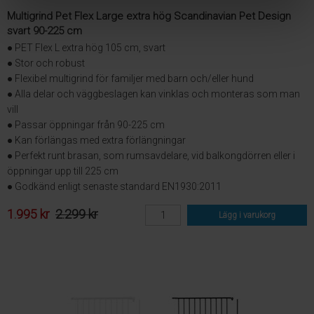
Multigrind Pet Flex Large extra hög Scandinavian Pet Design
svart 90-225 cm
● PET Flex L extra hög 105 cm, svart
● Stor och robust
● Flexibel multigrind för familjer med barn och/eller hund
● Alla delar och väggbeslagen kan vinklas och monteras som man
vill
● Passar öppningar från 90-225 cm
● Kan förlängas med extra förlängningar
● Perfekt runt brasan, som rumsavdelare, vid balkongdörren eller i
öppningar upp till 225 cm
● Godkänd enligt senaste standard EN1930:2011
1.995 kr
2.299 kr
Lägg i varukorg