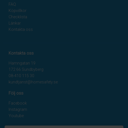
FAQ
Köpvillkor
Checklista
Länkar
Kontakta oss
Kontakta oss
Hamngatan 19
172 66 Sundbyberg
08-410 115 30
kundtjanst@homesafety.se
Följ oss
Facebook
Instagram
Youtube