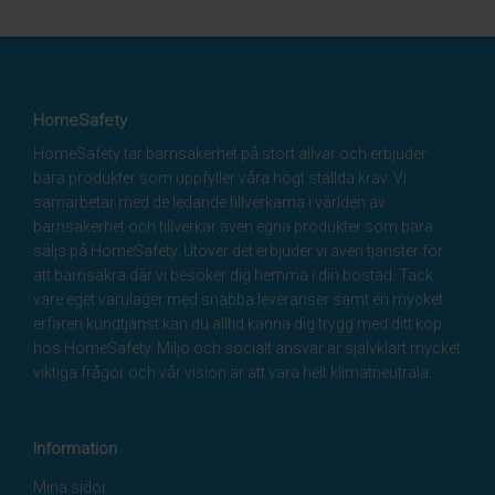
HomeSafety
HomeSafety tar barnsäkerhet på stort allvar och erbjuder
bara produkter som uppfyller våra högt ställda krav. Vi
samarbetar med de ledande tillverkarna i världen av
barnsäkerhet och tillverkar även egna produkter som bara
säljs på HomeSafety. Utöver det erbjuder vi även tjänster för
att barnsäkra där vi besöker dig hemma i din bostad. Tack
vare eget varulager med snabba leveranser samt en mycket
erfaren kundtjänst kan du alltid känna dig trygg med ditt köp
hos HomeSafety. Miljö och socialt ansvar är självklart mycket
viktiga frågor och vår vision är att vara helt klimatneutrala.
Information
Mina sidor