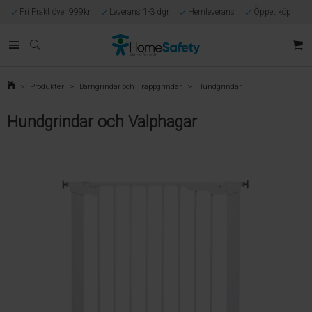
Fri Frakt över 999kr
Leverans 1-3 dgr
Hemleverans
Öppet köp
Kunnig kundtjänst
Egen tillverkning
Eget lager i Göteborg
Säker E-handel
Förlossningsgaranti
>
Produkter
>
Barngrindar och Trappgrindar
>
Hundgrindar
Hundgrindar och Valphagar