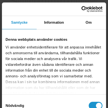
Samtycke
Information
Om
Multigrind Pet Flex Large extra hög Scandinavian Pet Design vit
Denna webbplats använder cookies
90-225 cm
Vi använder enhetsidentifierare för att anpassa innehållet
● PET Flex L extra hög 105 cm, vit
och annonserna till användarna, tillhandahålla funktioner
● Stor och robust
för sociala medier och analysera vår trafik. Vi
● Flexibel multigrind för familjer med barn och/eller hund
vidarebefordrar även sådana identifierare och annan
● Alla delar och väggbeslagen kan vinklas och monteras som man
information från din enhet till de sociala medier och
vill
● Passar öppningar från 90-225 cm
annons- och analysföretag som vi samarbetar med.
● Kan förlängas med extra förlängningar
Dessa kan i sin tur kombinera informationen med annan
● Perfekt runt brasan, som rumsavdelare, vid balkongdörren eller i
information som du har tillhandahållit eller som de har
öppningar upp till 225 cm
samlat in när du har använt deras tjänster.
● Godkänd enligt senaste standard EN1930:2011
Samtyckesval
Nödvändig
1.995 kr
2.299 kr
Lägg i varukorg