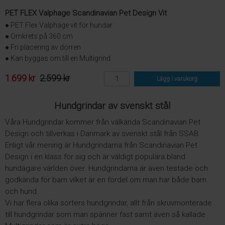
PET FLEX Valphage Scandinavian Pet Design Vit
● PET Flex Valphage vit för hundar
● Omkrets på 360 cm
● Fri placering av dörren
● Kan byggas om till en Multigrind
1.699 kr
2.599 kr
Lägg i varukorg
Hundgrindar av svenskt stål
Våra Hundgrindar kommer från välkända Scandinavian Pet
Design och tillverkas i Danmark av svenskt stål från SSAB.
Enligt vår mening är Hundgrindarna från Scandinavian Pet
Design i en klass för sig och är väldigt populära bland
hundägare världen över. Hundgrindarna är även testade och
godkända för barn vilket är en fördel om man har både barn
och hund.
Vi har flera olika sorters hundgrindar, allt från skruvmonterade
till hundgrindar som man spänner fast samt även så kallade