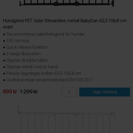
Hundgrind PET Gate Streamline metall BabyDan 62,5-106,8 cm
svart
● Skruvmonterad säkerhetsgrind för hundar
● 105 cm hög
● Quick release funktion
● 2-stegs låssystem
● Öppnas åt båda hållen
● Öppnas enkelt med en hand
● Passar öppningar mellan 62,5-106,8 cm
● Godkänd enligt senaste standard EN1930:2011
899 kr
1.299 kr
Lägg i varukorg