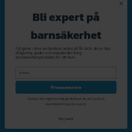
Nyhetsbrev
Bli expert på
Registrera
Avregistrera
barnsäkerhet
OK
Fyll gärna i din e-postadress nedan så får du ta del av tips,
rådgivning, guider och erbjudanden kring
barnsäkerhetsprodukter för ditt hem
Prenumerera
Genom att registrera dig godkänner du att ta emot
marknadsföring via e-post.
Nej tack