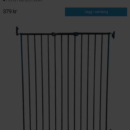
● Finns i vitt och svart
379 kr
Lägg i varukorg