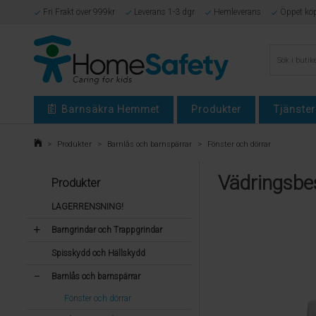
Fri Frakt över 999kr
Leverans 1-3 dgr
Hemleverans
Öppet kö
Barnsäkra Hemmet
Produkter
Tjänster
>
Produkter
>
Barnlås och barnspärrar
>
Fönster och dörrar
Vädringsbe
Produkter
LAGERRENSNING!
Barngrindar och Trappgrindar
Spisskydd och Hällskydd
Barnlås och barnspärrar
Fönster och dörrar