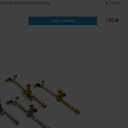
skruvar och bruksanvisning!
● 2-pack
195 kr
Lägg i varukorg