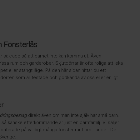
 Fönsterlås
r är säkrade så att barnet inte kan komma ut. Även
l vissa rum och garderober. Skjutdörrar är ofta roliga att leka
t eller stängt läge. På den här sidan hittar du ett
ngdörren som är testade och godkända av oss eller enligt
er
dringsbeslag
direkt även om man inte själv har små barn.
så kanske efterkommande är just en barnfamilj. Vi säljer
onterade på väldigt många fönster runt om i landet. De
 Sverige.