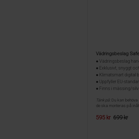
Vädringsbeslag Safe
● Vädringsbeslag hand
● Exklusivt, snyggt oc
● Klimatsmart digital
● Uppfyller EU-stand
● Finns i mässing/silv
Tänk på:
Du kan behöva kö
de ska monteras på inåt
595 kr
699 kr