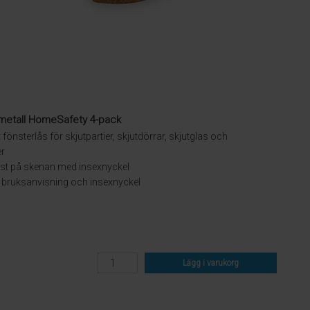
 metall HomeSafety 4-pack
fönsterlås för skjutpartier, skjutdörrar, skjutglas och
er
ast på skenan med insexnyckel
. bruksanvisning och insexnyckel
Lägg i varukorg