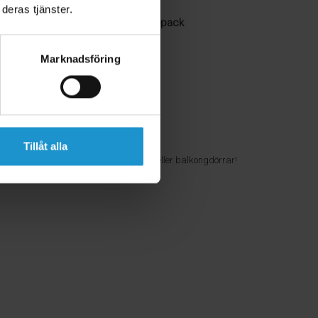
deras tjänster.
r SafetyWire Elvira HomeSafety 2-pack
 Fönstervajer
h godkänd
Marknadsföring
an max öppnas 10 cm i låst läge
ast i karmen och fönsterbågen
en kan öppnas av vuxen person
t digital bruksanvisning
Tillåt alla
kten skall ej användas till skjutdörrar eller balkongdörrar!