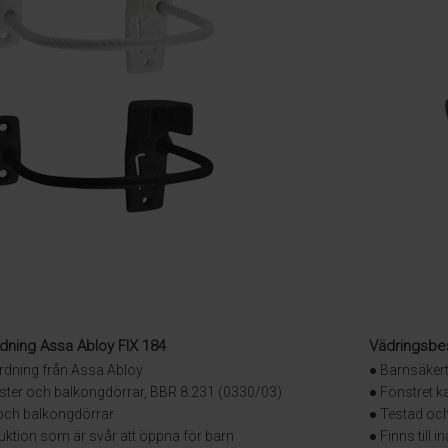
dning Assa Abloy FIX 184
Vädringsbes
rdning från Assa Abloy
● Barnsäker
ster och balkongdörrar, BBR 8:231 (0330/03)
● Fönstret ka
 och balkongdörrar
● Testad oc
uktion som är svår att öppna för barn
● Finns till