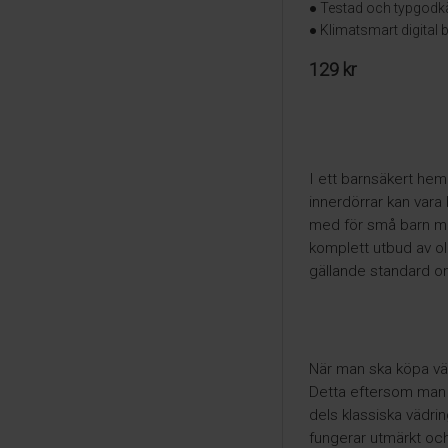
● Testad och typgodkä
● Klimatsmart digital
129 kr
I ett barnsäkert hem 
innerdörrar kan vara b
med för små barn men
komplett utbud av ol
gällande standard o
När man ska köpa väd
Detta eftersom man k
dels klassiska vädr
fungerar utmärkt och