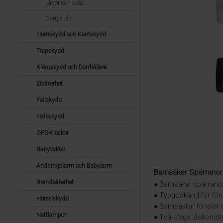
Lådor och skåp
Övriga lås
Hörnskydd och Kantskydd
Tippskydd
Klämskydd och Dörrhållare
Elsäkerhet
Fallskydd
Halkskydd
GPS-Klockor
Babyvakter
Andningslarm och Babylarm
Barnsäker Spärranor
Brandsäkerhet
● Barnsäker spärrano
● Typgodkänd för fön
Hörselskydd
● Barnsäkrar fönster
Nattlampor
● Två-stegs låskonstr