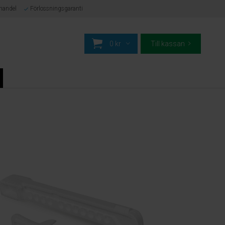
-handel
Förlossningsgaranti
0 kr
Till kassan