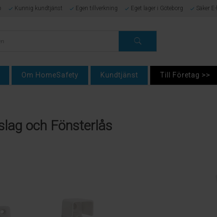
p
Kunnig kundtjänst
Egen tillverkning
Eget lager i Göteborg
Säker E
Om HomeSafety
Kundtjänst
Till Företag >>
slag och Fönsterlås