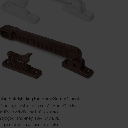
lag SafetyFitting Elin HomeSafety 2-pack
t Vädringsbeslag fönster från HomeSafety
n låsas vid vädring i 10 olika steg
h typgodkänd enligt 1994:847 BVL
 inåtgående och utåtgående fönster