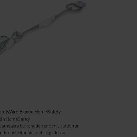
afetyWire Bianca HomeSafety
från HomeSafety
barnsäkra balkongdörrar och skjutdörrar
nde dubbelfönster och skjutdörrar