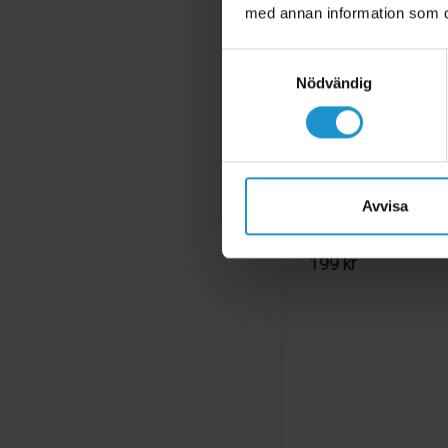
med annan information som du 
Dörrlås SafetyLock 
● Smart dörrlås från
Samtyckesval
● Använd till dörrar 
Nödvändig
● Låser i både uppfällt
● Sätts fast med stark
● Öppnas enkelt av vu
● 2-pack
Avvisa
199 kr