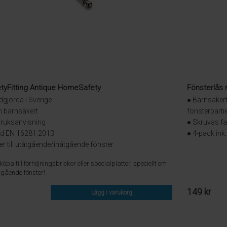
tyFitting Antique HomeSafety
Fönsterlås
gjorda i Sverige
● Barnsäkert 
h barnsäkert
fönsterparti
 bruksanvisning
● Skruvas f
ard EN 16281:2013
● 4-pack ink
er till utåtgående/inåtgående fönster
pa till förhöjningsbrickor eller specialplattor, speciellt om
gående fönster!
149 kr
Lägg i varukorg