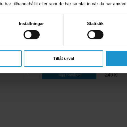
har tillhandahållit eller som de har samlat in när du har använt 
Celine HomeSafety 2-pack
Fönstervaje
 HomeSafety
● Barnsäker
som barnet inte ska kunna öppna
● Testad oc
Inställningar
Statistik
 och nedfällt läge
● Fönstret k
 dubbelhäftande tejp
● Skruvas f
xen
● Karbinhak
● klimatsmar
● 2-pack
Tillåt urval
Tänk på:
Produ
249 kr
Lägg i varukorg