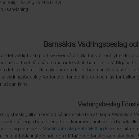
nd enligt 18 - 20§ 1994:847 BVL
 bruksanvisning
Barnsäkra Vädringsbeslag och
är det väldigt viktigt att se över så att alla fönster och ytterdörra
ra att sätta ett lås på om man inte vill att barnet ska få tillgång til
 det kan leda till klämskador och därför bör man låsa fast de i öppe
ika vädringsbedslag för fönster, fönsterlås, och barnlås för balko
m sådan finns.
Vädringsbeslag Fönst
ringsbeslag till sin bostad så är det lika bra att köpa
Barnsäkra Vä
anske får egna barn eller att det kommer barnbarn på besök eller 
ingsbeslag som heter
Vädringsbeslag SafetyFitting Elin
som sitter m
 finns till både inåtgående och utåtgående fönster och tillverkas i