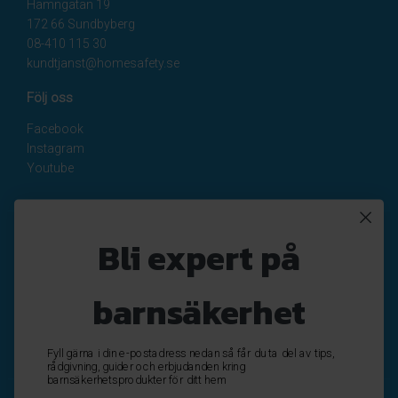
Hamngatan 19
172 66 Sundbyberg
08-410 115 30
kundtjanst@homesafety.se
Följ oss
Facebook
Instagram
Youtube
Nyhetsbrev
Bli expert på
Registrera
Avregistrera
barnsäkerhet
OK
Fyll gärna i din e-postadress nedan så får du ta del av tips,
rådgivning, guider och erbjudanden kring
barnsäkerhetsprodukter för ditt hem