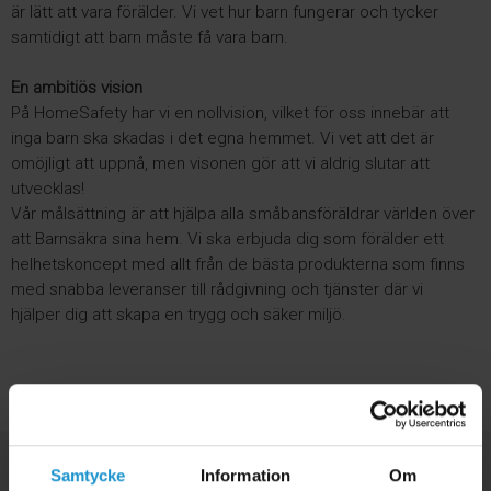
är lätt att vara förälder. Vi vet hur barn fungerar och tycker
samtidigt att barn måste få vara barn.
En ambitiös vision
På HomeSafety har vi en nollvision, vilket för oss innebär att
inga barn ska skadas i det egna hemmet. Vi vet att det är
omöjligt att uppnå, men visonen gör att vi aldrig slutar att
utvecklas!
Vår målsättning är att hjälpa alla småbansföräldrar världen över
att Barnsäkra sina hem. Vi ska erbjuda dig som förälder ett
helhetskoncept med allt från de bästa produkterna som finns
med snabba leveranser till rådgivning och tjänster där vi
hjälper dig att skapa en trygg och säker miljö.
Samtycke
Information
Om