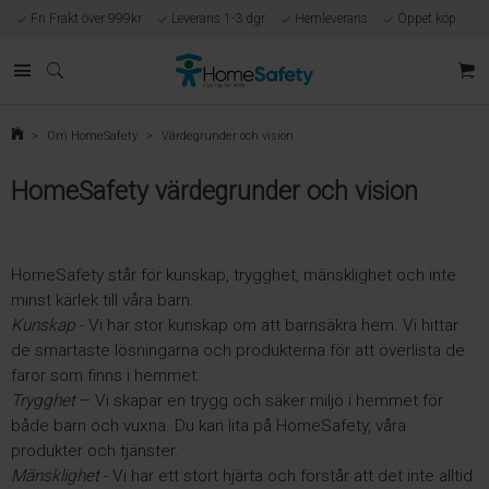
Fri Frakt över 999kr
Leverans 1-3 dgr
Hemleverans
Öppet köp
Kunnig kundtjänst
Egen tillverkning
Eget lager i Göteborg
Säker E-handel
Förlossningsgaranti
>
Om HomeSafety
>
Värdegrunder och vision
HomeSafety värdegrunder och vision
HomeSafety står för kunskap, trygghet, mänsklighet och inte
minst kärlek till våra barn.
Kunskap
- Vi har stor kunskap om att barnsäkra hem. Vi hittar
de smartaste lösningarna och produkterna för att överlista de
faror som finns i hemmet.
Trygghet
– Vi skapar en trygg och säker miljö i hemmet för
både barn och vuxna. Du kan lita på HomeSafety, våra
produkter och tjänster.
Mänsklighet
- Vi har ett stort hjärta och förstår att det inte alltid