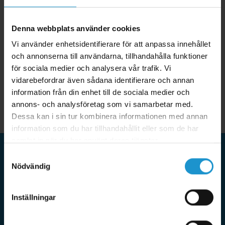
Denna webbplats använder cookies
Vi använder enhetsidentifierare för att anpassa innehållet
och annonserna till användarna, tillhandahålla funktioner
för sociala medier och analysera vår trafik. Vi
vidarebefordrar även sådana identifierare och annan
information från din enhet till de sociala medier och
annons- och analysföretag som vi samarbetar med.
Dessa kan i sin tur kombinera informationen med annan
information som du har tillhandahållit eller som de har
samlat in när du har använt deras tjänster.
Samtyckesval
Nödvändig
HomeSafety
HomeSafety tar barnsäkerhet på stort allvar och erbjuder
Inställningar
bara produkter som uppfyller våra högt ställda krav. Vi
samarbetar med de ledande tillverkarna i världen av
barnsäkerhet och tillverkar även egna produkter som bara