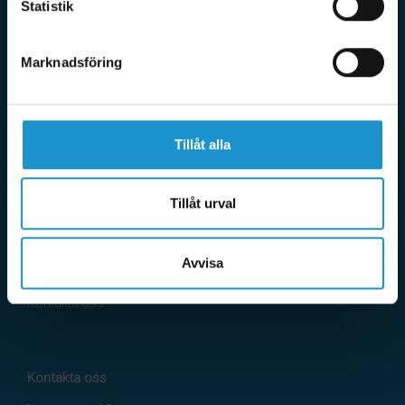
Statistik
säljs på HomeSafety. Utöver det erbjuder vi även tjänster för
att barnsäkra där vi besöker dig hemma i din bostad. Tack
vare eget varulager med snabba leveranser samt en mycket
Marknadsföring
erfaren kundtjänst kan du alltid känna dig trygg med ditt köp
hos HomeSafety. Miljö och socialt ansvar är självklart mycket
viktiga frågor och vår vision är att vara helt klimatneutrala.
Tillåt alla
Information
Tillåt urval
Mina sidor
FAQ
Köpvillkor
Avvisa
Checklista
Länkar
Kontakta oss
Kontakta oss