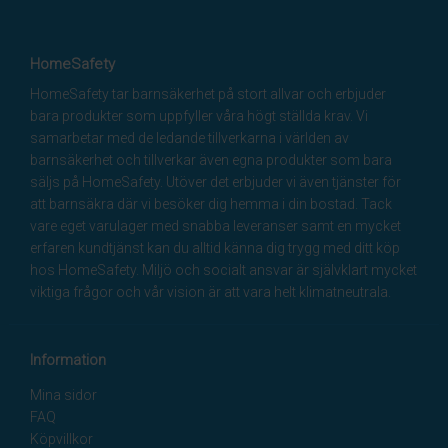
HomeSafety
HomeSafety tar barnsäkerhet på stort allvar och erbjuder
bara produkter som uppfyller våra högt ställda krav. Vi
samarbetar med de ledande tillverkarna i världen av
barnsäkerhet och tillverkar även egna produkter som bara
säljs på HomeSafety. Utöver det erbjuder vi även tjänster för
att barnsäkra där vi besöker dig hemma i din bostad. Tack
vare eget varulager med snabba leveranser samt en mycket
erfaren kundtjänst kan du alltid känna dig trygg med ditt köp
hos HomeSafety. Miljö och socialt ansvar är självklart mycket
viktiga frågor och vår vision är att vara helt klimatneutrala.
Information
Mina sidor
FAQ
Köpvillkor