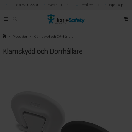
Fri Frakt över 999kr
Leverans 1-3 dgr
Hemleverans
Öppet köp
Kunnig kundtjänst
Egen tillverkning
Eget lager i Göteborg
Säker E-handel
Förlossningsgaranti
>
Produkter
>
Klämskydd och Dörrhållare
Klämskydd och Dörrhållare