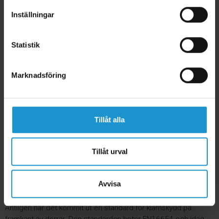
Inställningar
Klämskydd Door Slam Stopper
● Förhindrar att dörrar slås igen
Statistik
● Mest lämplig för offentliga miljöer och ytterdörrar
● Testad och godkänd
Marknadsföring
Tänk på:
Karmen måste vara minst 4 cm tjock
799 kr
Lägg i varukorg
Tillåt alla
Klämskydd för dörrar
Klämskydd för barn är ett måste på alla dörrar i ett barnsäkert
hem eftersom just klämskador i dörrar är en av de tre
Tillåt urval
vanligaste orsakerna till skador i det egna hemmet för små
barn. Viktigt att tänka på när man ska klämskydda en dörr är
Avvisa
att
både framkant och bakkant
på dörren behöver ett
klämskydd!
Äntligen har det kommit ut en standard för klämskydd på