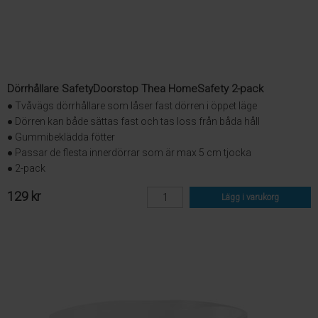
Dörrhållare SafetyDoorstop Thea HomeSafety 2-pack
● Tvåvägs dörrhållare som låser fast dörren i öppet läge
● Dörren kan både sättas fast och tas loss från båda håll
● Gummibeklädda fötter
● Passar de flesta innerdörrar som är max 5 cm tjocka
● 2-pack
129 kr
Lägg i varukorg