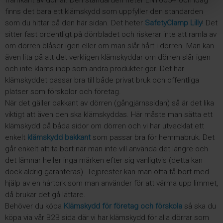
framkant av dörrar. Den standarden heter EN16654 och idag
finns det bara ett klämskydd som uppfyller den standarden
som du hittar på den här sidan. Det heter
SafetyClamp Lilly
! Det
sitter fast ordentligt på dörrbladet och riskerar inte att ramla av
om dörren blåser igen eller om man slår hårt i dörren. Man kan
även lita på att det verkligen klämskyddar om dörren slår igen
och inte kläms ihop som andra produkter gör. Det här
klämskyddet passar bra till både privat bruk och offentliga
platser som förskolor och företag.
När det gäller bakkant av dörren (gångjärnssidan) så är det lika
viktigt att även den ska klämskyddas. Här måste man sätta ett
klämskydd på båda sidor om dörren och vi har utvecklat ett
enkelt
klämskydd bakkant
som passar bra för hemmabruk. Det
går enkelt att ta bort när man inte vill använda det längre och
det lämnar heller inga märken efter sig vanligtvis (detta kan
dock aldrig garanteras). Tejprester kan man ofta få bort med
hjälp av en hårtork som man använder för att värma upp limmet,
då brukar det gå lättare.
Behöver du köpa
Klämskydd för företag och förskola
så ska du
köpa via vår B2B sida där vi har klämskydd för alla dörrar som