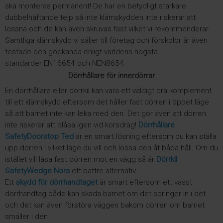
ska monteras permanent! De har en betydligt starkare
dubbelhäftande tejp så inte klämskydden inte riskerar att
lossna och de kan även skruvas fast vilket vi rekommenderar.
Samtliga klämskydd vi säljer till företag och förskolor är även
testade och godkända enligt världens högsta
standarder
EN16654 och NEN8654.
Dörrhållare för innerdörrar
En dörrhållare eller dörrkil kan vara ett väldigt bra komplement
till ett klämskydd eftersom det håller fast dörren i öppet läge
så att barnet inte kan leka med den. Det gör även att dörren
inte riskerar att blåsa igen vid korsdrag!
Dörrhållare
SafetyDoorstop Ted
är en smart lösning eftersom du kan ställa
upp dörren i vilket läge du vill och lossa den åt båda håll. Om du
istället vill låsa fast dörren mot en vägg så är
Dörrkil
SafetyWedge Nora
ett bättre alternativ.
Ett
skydd för dörrhandtaget
är smart eftersom ett vasst
dörrhandtag både kan skada barnet om det springer in i det
och det kan även förstöra väggen bakom dörren om barnet
smäller i den.