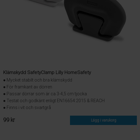
Klämskydd SafetyClamp Lilly HomeSafety
● Mycket stabilt och bra klämskydd
● För framkant av dörren
● Passar dörrar som är ca 3-4,5 cm tjocka
● Testat och godkänt enligt EN16654:2015 & REACH
● Finns i vit och svartgrå
99 kr
Lägg i varukorg