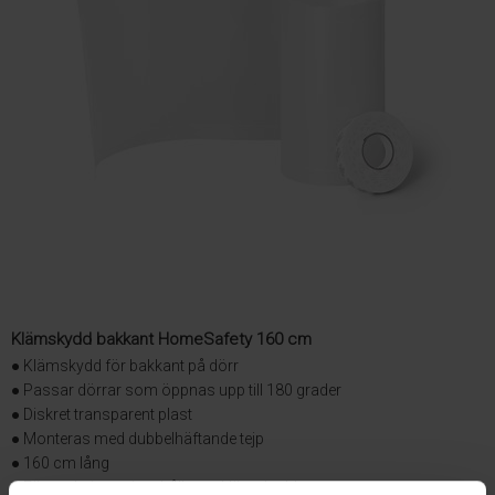
Klämskydd bakkant HomeSafety 160 cm
● Klämskydd för bakkant på dörr
● Passar dörrar som öppnas upp till 180 grader
● Diskret transparent plast
● Monteras med dubbelhäftande tejp
● 160 cm lång
● Förpackningen innehåller ett klämskydd