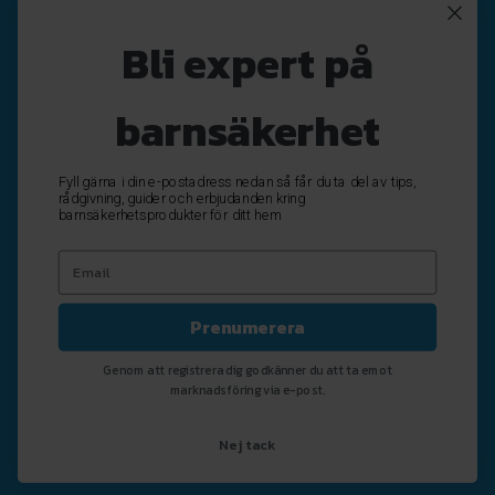
Nyhetsbrev
Bli expert på
Registrera
Avregistrera
barnsäkerhet
OK
Fyll gärna i din e-postadress nedan så får du ta del av tips,
rådgivning, guider och erbjudanden kring
barnsäkerhetsprodukter för ditt hem
Prenumerera
Genom att registrera dig godkänner du att ta emot
marknadsföring via e-post.
Nej tack