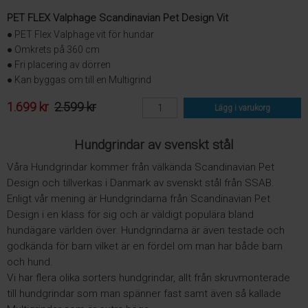
PET FLEX Valphage Scandinavian Pet Design Vit
● PET Flex Valphage vit för hundar
● Omkrets på 360 cm
● Fri placering av dörren
● Kan byggas om till en Multigrind
1.699 kr
2.599 kr
Lägg i varukorg
Hundgrindar av svenskt stål
Våra Hundgrindar kommer från välkända Scandinavian Pet
Design och tillverkas i Danmark av svenskt stål från SSAB.
Enligt vår mening är Hundgrindarna från Scandinavian Pet
Design i en klass för sig och är väldigt populära bland
hundägare världen över. Hundgrindarna är även testade och
godkända för barn vilket är en fördel om man har både barn
och hund.
Vi har flera olika sorters hundgrindar, allt från skruvmonterade
till hundgrindar som man spänner fast samt även så kallade