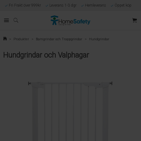
Fri Frakt över 999kr
Leverans 1-3 dgr
Hemleverans
Öppet köp
Kunnig kundtjänst
Egen tillverkning
Eget lager i Göteborg
Säker E-handel
Förlossningsgaranti
>
Produkter
>
Barngrindar och Trappgrindar
>
Hundgrindar
Hundgrindar och Valphagar