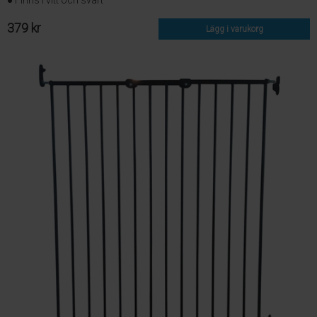
● Finns i vitt och svart
379 kr
Lägg i varukorg