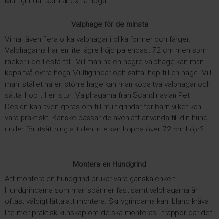
Multigrindar som är extra höga.
Valphage för de minsta
Vi har även flera olika valphagar i olika former och färger.
Valphagarna har en lite lägre höjd på endast 72 cm men som
räcker i de flesta fall. Vill man ha en högre valphage kan man
köpa två extra höga Multigrindar och sätta ihop till en hage. Vill
man istället ha en större hage kan man köpa två valphagar och
sätta ihop till en stor. Valphagarna från Scandinavian Pet
Design kan även göras om till multigrindar för barn vilket kan
vara praktiskt. Kanske passar de även att använda till din hund
under förutsättning att den inte kan hoppa över 72 cm höjd?
Montera en Hundgrind
Att montera en hundgrind brukar vara ganska enkelt.
Hundgrindarna som man spänner fast samt valphagarna är
oftast väldigt lätta att montera. Skrivgrindarna kan ibland kräva
lite mer praktisk kunskap om de ska monteras i trappor där det