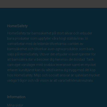
HomeSafety
HomeSafety tar barnsäkerhet på stort allvar och erbjuder
bara produkter som uppfyller våra högt ställda krav. Vi
samarbetar med de ledande tillverkarna i världen av
barnsäkerhet och tillverkar även egna produkter som bara
säljs på HomeSafety. Utöver det erbjuder vi även tjänster för
att barnsäkra där vi besöker dig hemma i din bostad. Tack
vare eget varulager med snabba leveranser samt en mycket
erfaren kundtjänst kan du alltid känna dig trygg med ditt köp
hos HomeSafety. Miljö och socialt ansvar är självklart mycket
viktiga frågor och vår vision är att vara helt klimatneutrala.
Information
Mina sidor