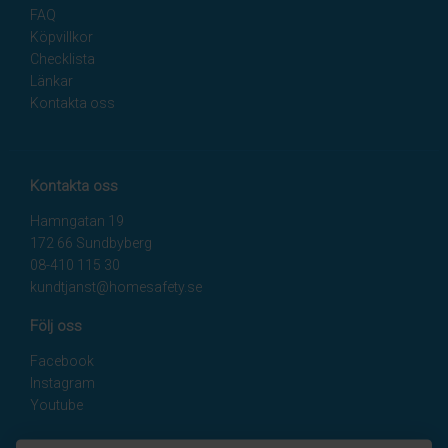
FAQ
Köpvillkor
Checklista
Länkar
Kontakta oss
Kontakta oss
Hamngatan 19
172 66 Sundbyberg
08-410 115 30
kundtjanst@homesafety.se
Följ oss
Facebook
Instagram
Youtube