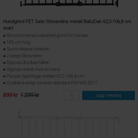
Hundgrind PET Gate Streamline metall BabyDan 62,5-106,8 cm
svart
● Skruvmonterad säkerhetsgrind för hundar
● 105 cm hög
● Quick release funktion
● 2-stegs låssystem
● Öppnas åt båda hållen
● Öppnas enkelt med en hand
● Passar öppningar mellan 62,5-106,8 cm
● Godkänd enligt senaste standard EN1930:2011
899 kr
1.299 kr
Lägg i varukorg