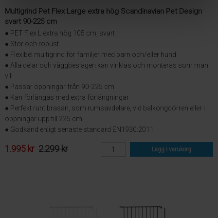
Multigrind Pet Flex Large extra hög Scandinavian Pet Design
svart 90-225 cm
● PET Flex L extra hög 105 cm, svart
● Stor och robust
● Flexibel multigrind för familjer med barn och/eller hund
● Alla delar och väggbeslagen kan vinklas och monteras som man
vill
● Passar öppningar från 90-225 cm
● Kan förlängas med extra förlängningar
● Perfekt runt brasan, som rumsavdelare, vid balkongdörren eller i
öppningar upp till 225 cm
● Godkänd enligt senaste standard EN1930:2011
1.995 kr
2.299 kr
Lägg i varukorg