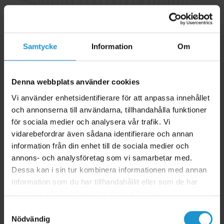
Samtycke
Information
Om
Multigrind Pet Flex Large extra hög Scandinavian Pet Design vit
Denna webbplats använder cookies
90-225 cm
Vi använder enhetsidentifierare för att anpassa innehållet
● PET Flex L extra hög 105 cm, vit
och annonserna till användarna, tillhandahålla funktioner
● Stor och robust
för sociala medier och analysera vår trafik. Vi
● Flexibel multigrind för familjer med barn och/eller hund
vidarebefordrar även sådana identifierare och annan
● Alla delar och väggbeslagen kan vinklas och monteras som man
information från din enhet till de sociala medier och
vill
● Passar öppningar från 90-225 cm
annons- och analysföretag som vi samarbetar med.
● Kan förlängas med extra förlängningar
Dessa kan i sin tur kombinera informationen med annan
● Perfekt runt brasan, som rumsavdelare, vid balkongdörren eller i
information som du har tillhandahållit eller som de har
öppningar upp till 225 cm
samlat in när du har använt deras tjänster.
● Godkänd enligt senaste standard EN1930:2011
Samtyckesval
Nödvändig
1.995 kr
2.299 kr
Lägg i varukorg