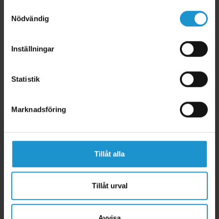
Samtyckesval
Mått:
68-102 cm x 75 cm hög
Nödvändig
Material:
Trä
Tillverkningsland:
Tyskland
Inställningar
Statistik
Tillbaka
Marknadsföring
Tillåt alla
Tillåt urval
Avvisa