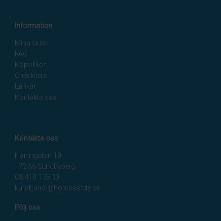
Information
Mina sidor
FAQ
Köpvillkor
Checklista
Länkar
Kontakta oss
Kontakta oss
Hamngatan 19
172 66 Sundbyberg
08-410 115 30
kundtjanst@homesafety.se
Följ oss