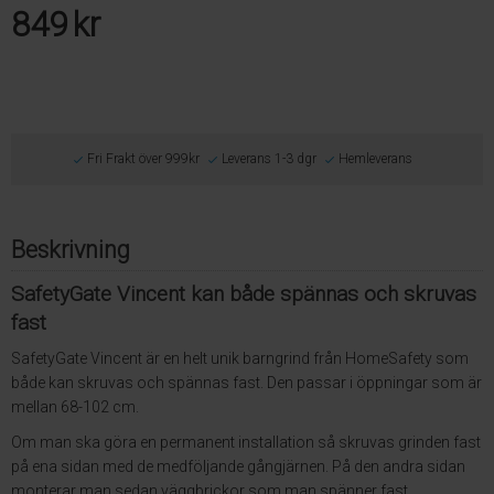
849
kr
Fri Frakt över 999kr
Leverans 1-3 dgr
Hemleverans
Beskrivning
SafetyGate Vincent kan både spännas och skruvas
fast
SafetyGate Vincent är en helt unik barngrind från HomeSafety som
både kan skruvas och spännas fast. Den passar i öppningar som är
mellan 68-102 cm.
Om man ska göra en permanent installation så skruvas grinden fast
på ena sidan med de medföljande gångjärnen. På den andra sidan
monterar man sedan väggbrickor som man spänner fast