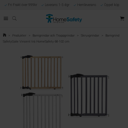
Fri Frakt över 999kr
Leverans 1-3 dgr
Hemleverans
Öppet köp
Kunnig kundtjänst
Egen tillverkning
Eget lager i Göteborg
Säker E-handel
Förlossningsgaranti
>
Produkter
>
Barngrindar och Trappgrindar
>
Skruvgrindar
>
Barngrind
SafetyGate Vincent trä HomeSafety 68-102 cm