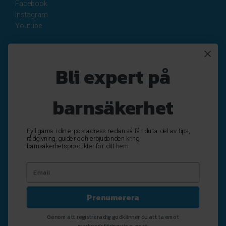
Facebook
Instagram
Youtube
Nyhetsbrev
Bli expert på
Registrera
Avregistrera
barnsäkerhet
OK
Fyll gärna i din e-postadress nedan så får du ta del av tips,
rådgivning, guider och erbjudanden kring
barnsäkerhetsprodukter för ditt hem
Prenumerera
Genom att registrera dig godkänner du att ta emot