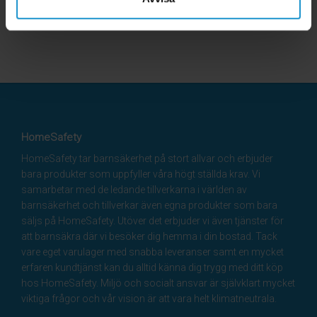
HomeSafety
HomeSafety tar barnsäkerhet på stort allvar och erbjuder
bara produkter som uppfyller våra högt ställda krav. Vi
samarbetar med de ledande tillverkarna i världen av
barnsäkerhet och tillverkar även egna produkter som bara
säljs på HomeSafety. Utöver det erbjuder vi även tjänster för
att barnsäkra där vi besöker dig hemma i din bostad. Tack
vare eget varulager med snabba leveranser samt en mycket
erfaren kundtjänst kan du alltid känna dig trygg med ditt köp
hos HomeSafety. Miljö och socialt ansvar är självklart mycket
viktiga frågor och vår vision är att vara helt klimatneutrala.