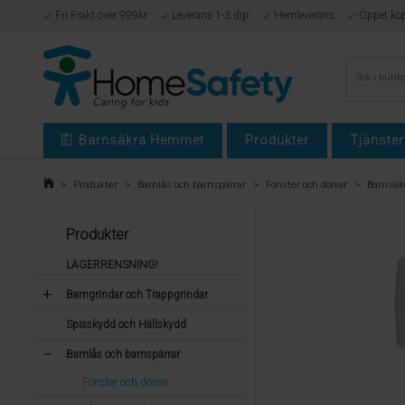
Fri Frakt över 999kr
Leverans 1-3 dgr
Hemleverans
Öppet kö
Barnsäkra Hemmet
Produkter
Tjänster
>
Produkter
>
Barnlås och barnspärrar
>
Fönster och dörrar
>
Barnsäk
Produkter
LAGERRENSNING!
Barngrindar och Trappgrindar
Spisskydd och Hällskydd
Barnlås och barnspärrar
Fönster och dörrar