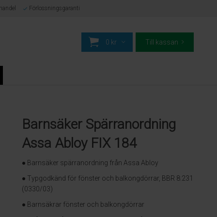
-handel
Förlossningsgaranti
0 kr
Till kassan
Barnsäker Spärranordning
Assa Abloy FIX 184
● Barnsäker spärranordning från Assa Abloy
● Typgodkänd för fönster och balkongdörrar, BBR 8:231
(0330/03)
● Barnsäkrar fönster och balkongdörrar