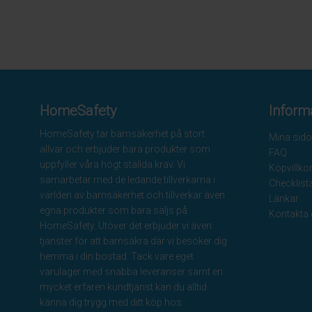
HomeSafety
Inform
HomeSafety tar barnsäkerhet på stort
Mina sido
allvar och erbjuder bara produkter som
FAQ
uppfyller våra högt ställda krav. Vi
Köpvillko
samarbetar med de ledande tillverkarna i
Checklist
världen av barnsäkerhet och tillverkar även
Länkar
egna produkter som bara säljs på
Kontakta
HomeSafety. Utöver det erbjuder vi även
tjänster för att barnsäkra där vi besöker dig
hemma i din bostad. Tack vare eget
varulager med snabba leveranser samt en
mycket erfaren kundtjänst kan du alltid
känna dig trygg med ditt köp hos