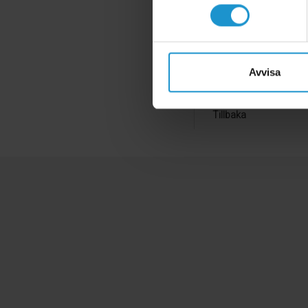
Lilla delen: 3,5x1,8 cm
Vajern är 23 cm lång.
Avvisa
Tillbaka