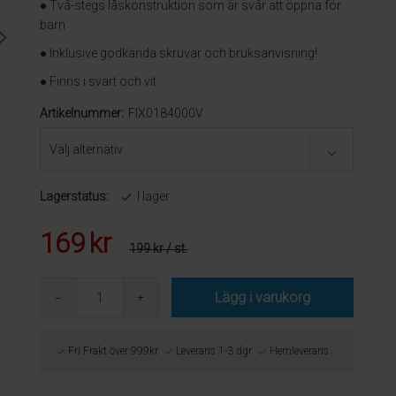
● Två-stegs låskonstruktion som är svår att öppna för
barn
● Inklusive godkända skruvar och bruksanvisning!
● Finns i svart och vit
Artikelnummer:
FIX0184000V
Lagerstatus:
I lager
169
kr
199 kr
/ st.
Lägg i varukorg
Fri Frakt över 999kr
Leverans 1-3 dgr
Hemleverans