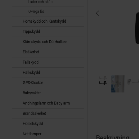
Lådor och skåp
Övriga lås
Hörnskydd och Kantskydd
Tippskydd
Klämskydd och Dörrhållare
Elsäkerhet
Fallskydd
Halkskydd
GPS-Klockor
Babyvakter
Andningslarm och Babylarm
Brandsäkerhet
Hörselskydd
Nattlampor
Beskrivning