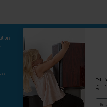
ation
Kontakta oss
r
Hamngatan 19
172 66 Sundbyberg
r
08-410 115 30
a
kundtjanst@homesafety.se
Följ oss
 oss
Fyll g
Facebook
rådgiv
Instagram
barnsä
Youtube