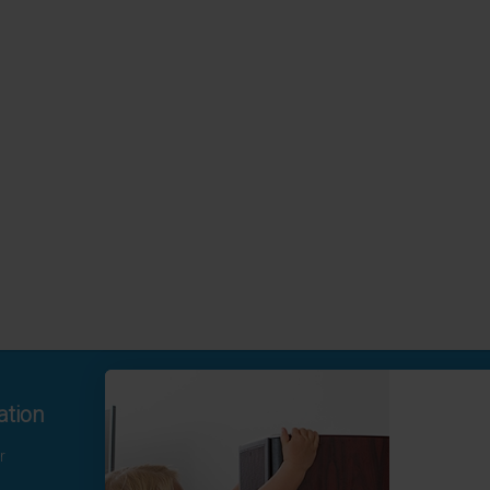
ation
Kontakta oss
r
Hamngatan 19
172 66 Sundbyberg