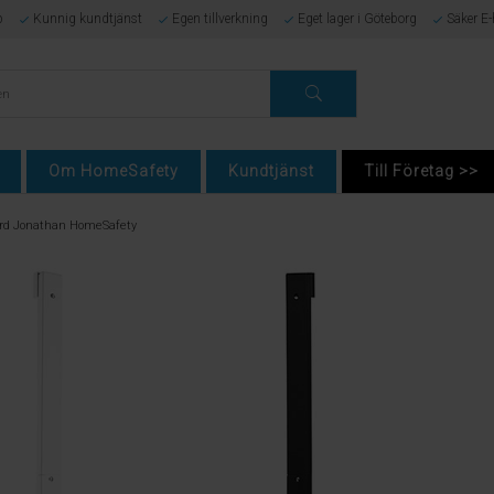
p
Kunnig kundtjänst
Egen tillverkning
Eget lager i Göteborg
Säker E
Om HomeSafety
Kundtjänst
Till Företag >>
ard Jonathan HomeSafety