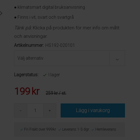
● klimatsmart digital bruksanvisning
● Finns i vit, svart och svartgrå
Tänk på:
Klicka på produkten för mer info om mått
och anvisningar.
Artikelnummer:
HS192-020101
Lagerstatus:
I lager
199
kr
259 kr
/ st.
Lägg i varukorg
Fri Frakt över 999kr
Leverans 1-3 dgr
Hemleverans