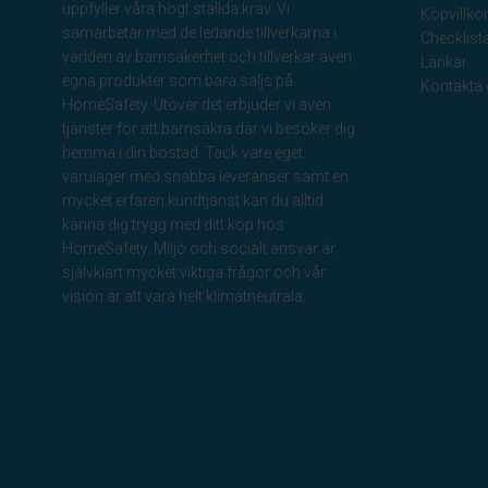
uppfyller våra högt ställda krav. Vi
Köpvillko
samarbetar med de ledande tillverkarna i
Checklist
världen av barnsäkerhet och tillverkar även
Länkar
egna produkter som bara säljs på
Kontakta
HomeSafety. Utöver det erbjuder vi även
tjänster för att barnsäkra där vi besöker dig
hemma i din bostad. Tack vare eget
varulager med snabba leveranser samt en
mycket erfaren kundtjänst kan du alltid
känna dig trygg med ditt köp hos
HomeSafety. Miljö och socialt ansvar är
självklart mycket viktiga frågor och vår
vision är att vara helt klimatneutrala.