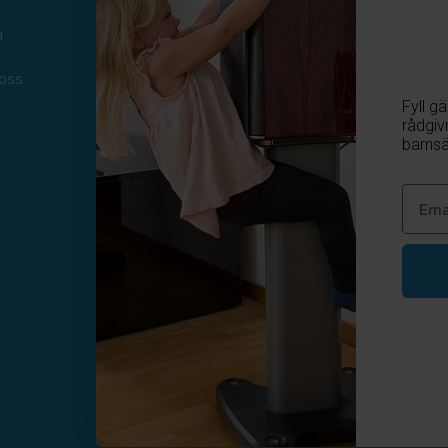
r
08-410 115 30
a
kundtjanst@homesafety.se
Följ oss
 oss
Fyll g
Facebook
rådgiv
Instagram
barnsä
Youtube