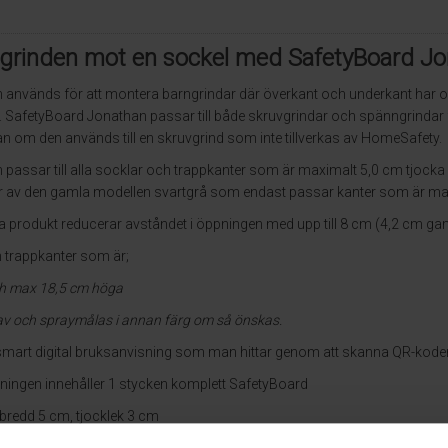
grinden mot en sockel med SafetyBoard J
används för att montera barngrindar där överkant och underkant har ol
SafetyBoard Jonathan passar till både skruvgrindar och spänngrindar fr
an om den används till en skruvgrind som inte tillverkas av HomeSafety.
passar till alla socklar och trappkanter som är maximalt 5,0 cm tjocka 
var av den gamla modellen svartgrå som endast passar kanter som är ma
a produkt reducerar avståndet i öppningen med upp till 8 cm (4,2 cm ga
h trappkanter som är;
ch m
ax 18,5 cm höga
av och spraymålas i annan färg om så önskas.
smart digital bruksanvisning som man hittar genom att skanna QR-kode
ingen innehåller 1 stycken komplett SafetyBoard
bredd 5 cm, tjocklek 3 cm