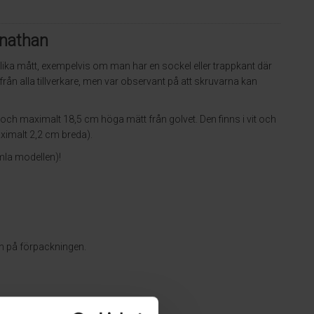
onathan
ika mått, exempelvis om man har en sockel eller trappkant där
ån alla tillverkare, men var observant på att skruvarna kan
och maximalt 18,5 cm höga mätt från golvet. Den finns i vit och
ximalt 2,2 cm breda).
mla modellen)!
n på förpackningen.