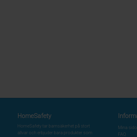
HomeSafety
Inform
HomeSafety tar barnsäkerhet på stort
Mina sido
allvar och erbjuder bara produkter som
FAQ