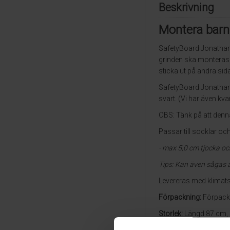
Beskrivning
Montera barn
SafetyBoard Jonathan 
grinden ska monteras. 
sticka ut på andra sid
SafetyBoard Jonathan 
svart. (Vi har även k
OBS: Tänk på att denn
Passar till socklar oc
- max 5,0 cm tjocka o
Tips: Kan även sågas 
Levereras med klimat
Förpackning:
Förpackn
Storlek:
Längd 87 cm, 