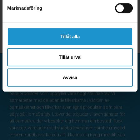
Marknadsföring
Tillåt alla
Tillåt urval
HomeSafety
Avvisa
HomeSafety tar barnsäkerhet på stort allvar och erbjuder
bara produkter som uppfyller våra högt ställda krav. Vi
samarbetar med de ledande tillverkarna i världen av
barnsäkerhet och tillverkar även egna produkter som bara
säljs på HomeSafety. Utöver det erbjuder vi även tjänster för
att barnsäkra där vi besöker dig hemma i din bostad. Tack
vare eget varulager med snabba leveranser samt en mycket
erfaren kundtjänst kan du alltid känna dig trygg med ditt köp