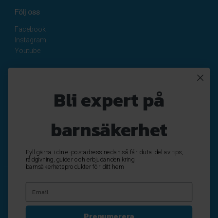
Följ oss
Facebook
Instagram
Youtube
Nyhetsbrev
Bli expert på
Registrera
Avregistrera
barnsäkerhet
OK
Fyll gärna i din e-postadress nedan så får du ta del av tips,
rådgivning, guider och erbjudanden kring
barnsäkerhetsprodukter för ditt hem
Prenumerera