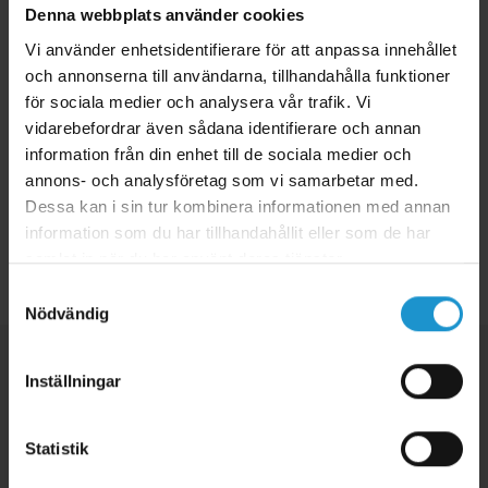
Denna webbplats använder cookies
Montering:
Vi använder enhetsidentifierare för att anpassa innehållet
1. Skruva fast låset ordentligt på skenan bakom skjutpartierna eller
och annonserna till användarna, tillhandahålla funktioner
skjutdörrarna med medföljande insexnyckel
för sociala medier och analysera vår trafik. Vi
2. Var extra noggrann och kontrollera att fönsteret eller dörren inte
vidarebefordrar även sådana identifierare och annan
kan öppnas!
information från din enhet till de sociala medier och
annons- och analysföretag som vi samarbetar med.
Dessa kan i sin tur kombinera informationen med annan
information som du har tillhandahållit eller som de har
samlat in när du har använt deras tjänster.
Tillbaka
Samtyckesval
Nödvändig
Inställningar
Statistik