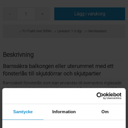
Lägg i varukorg
Fri Frakt över 999kr
Leverans 1-3 dgr
Hemleverans
Beskrivning
Barnsäkra balkongen eller uterummet med ett
fönsterlås till skjutdörrar och skjutpartier
Barnsäkert fönsterlås som kan användas till exempelvis inglasade
balkonger med skjutpartier och skjutglas. Låset skruvas enkelt fast
på skenan med hjälp av medföljande insexnyckel. Inga ytterligare
verktyg behövs och fönsterlåset gör ingen åverkar på skenan som
dörren/fönstret sitter på!
Samtycke
Information
Om
4-pack inklusive insexnyckel och bruksanvisning.
Storlek:
3 cm