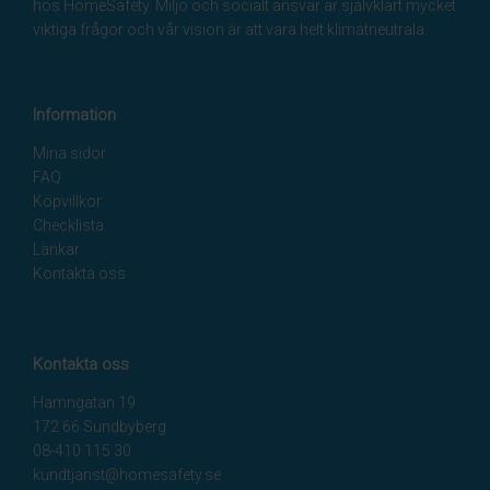
hos HomeSafety. Miljö och socialt ansvar är självklart mycket
viktiga frågor och vår vision är att vara helt klimatneutrala.
Information
Mina sidor
FAQ
Köpvillkor
Checklista
Länkar
Kontakta oss
Kontakta oss
Hamngatan 19
172 66 Sundbyberg
08-410 115 30
kundtjanst@homesafety.se