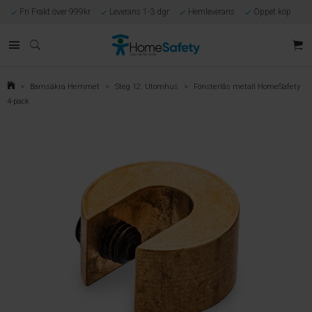
Fri Frakt över 999kr
Leverans 1-3 dgr
Hemleverans
Öppet köp
Kunnig kundtjänst
Egen tillverkning
Eget lager i Göteborg
Säker E-handel
Förlossningsgaranti
>
Barnsäkra Hemmet
>
Steg 12. Utomhus
>
Fönsterlås metall HomeSafety
4-pack