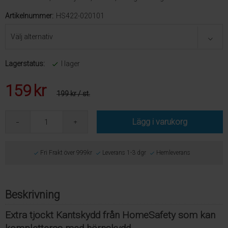
Artikelnummer:
HS422-020101
Lagerstatus:
I lager
159
kr
199 kr
/ st.
Lägg i varukorg
Fri Frakt över 999kr
Leverans 1-3 dgr
Hemleverans
Beskrivning
Extra tjockt Kantskydd från HomeSafety som kan