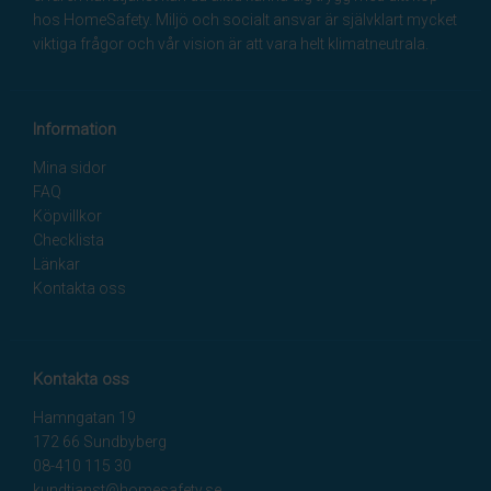
hos HomeSafety. Miljö och socialt ansvar är självklart mycket
viktiga frågor och vår vision är att vara helt klimatneutrala.
Information
Mina sidor
FAQ
Köpvillkor
Checklista
Länkar
Kontakta oss
Kontakta oss
Hamngatan 19
172 66 Sundbyberg
08-410 115 30
kundtjanst@homesafety.se