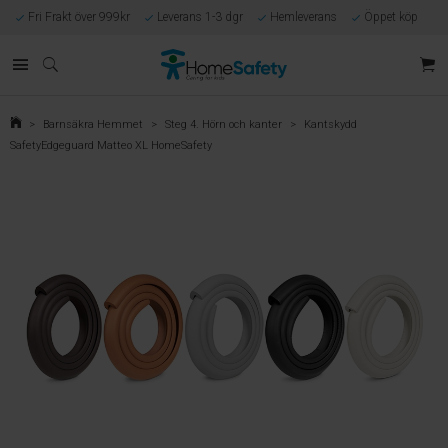
Fri Frakt över 999kr
Leverans 1-3 dgr
Hemleverans
Öppet köp
Kunnig kundtjänst
Egen tillverkning
Eget lager i Göteborg
Säker E-handel
Förlossningsgaranti
>
Barnsäkra Hemmet
>
Steg 4. Hörn och kanter
>
Kantskydd
SafetyEdgeguard Matteo XL HomeSafety