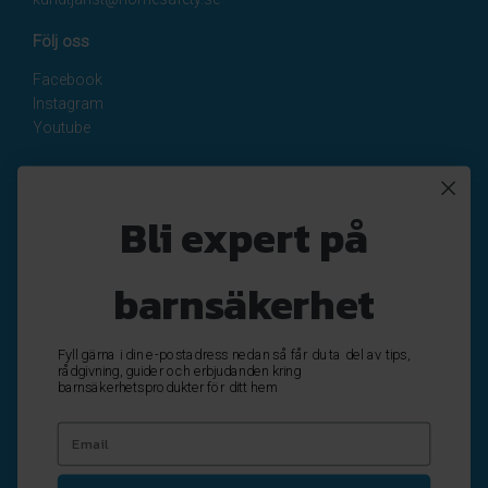
Följ oss
Facebook
Instagram
Youtube
Nyhetsbrev
Bli expert på
Registrera
Avregistrera
barnsäkerhet
OK
Fyll gärna i din e-postadress nedan så får du ta del av tips,
rådgivning, guider och erbjudanden kring
barnsäkerhetsprodukter för ditt hem