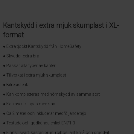
Kantskydd i extra mjuk skumplast i XL-
format
● Extra tjockt Kantskydd från HomeSafety
● Skyddar extra bra
● Passar alla typer av kanter
● Tillverkat i extra mjuk skumplast
● Bitresistenta
● Kan kompletteras med hörnskydd av samma sort
● Kan även klippas med sax
● Ca 2 meter och inkluderar medföljande tejp
● Testade och godkända enligt EN71-3
● Finns i svart, kastanjbrun, roibos, antikgrå och gräddvit