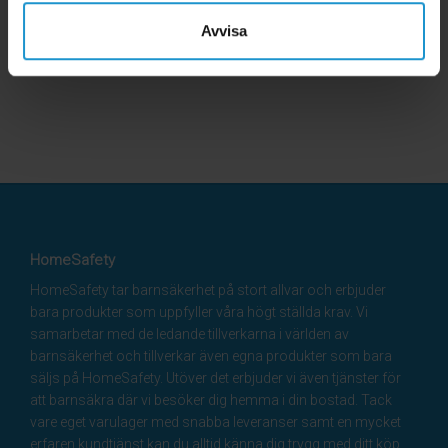
Avvisa
HomeSafety
HomeSafety tar barnsäkerhet på stort allvar och erbjuder
bara produkter som uppfyller våra högt ställda krav. Vi
samarbetar med de ledande tillverkarna i världen av
barnsäkerhet och tillverkar även egna produkter som bara
säljs på HomeSafety. Utöver det erbjuder vi även tjänster för
att barnsäkra där vi besöker dig hemma i din bostad. Tack
vare eget varulager med snabba leveranser samt en mycket
erfaren kundtjänst kan du alltid känna dig trygg med ditt köp