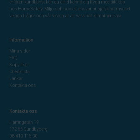
erfaren kundtjänst kan du alltid känna dig trygg med ditt köp
hos HomeSafety. Miljö och socialt ansvar är självklart mycket
viktiga frågor och vår vision är att vara helt klimatneutrala.
Information
Mina sidor
FAQ
Köpvillkor
Checklista
Länkar
Kontakta oss
Kontakta oss
Hamngatan 19
172 66 Sundbyberg
08-410 115 30