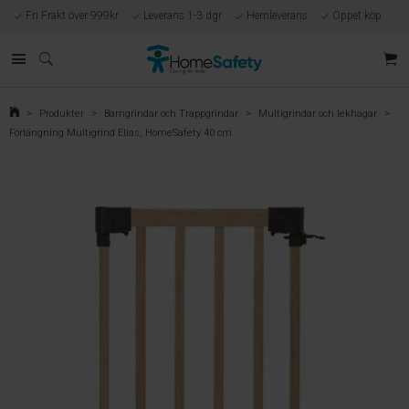
Fri Frakt över 999kr
Leverans 1-3 dgr
Hemleverans
Öppet köp
Kunnig kundtjänst
Egen tillverkning
Eget lager i Göteborg
Säker E-handel
Förlossningsgaranti
>
Produkter
>
Barngrindar och Trappgrindar
>
Multigrindar och lekhagar
>
Förlängning Multigrind Elias, HomeSafety 40 cm