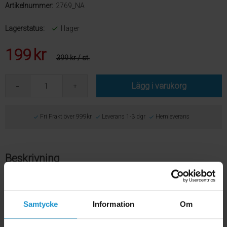
Artikelnummer:
2769_NA
Lagerstatus:
I lager
199
kr
399 kr
/ st.
Lägg i varukorg
Fri Frakt över 999kr
Leverans 1-3 dgr
Hemleverans
Beskrivning
Förlängning till Multigrind och lekhage Elias i
naturträ
Samtycke
Information
Om
Förlängningen är 40 cm bred och passar till
Multigrind SafetyGate
Elias
som kan bli max 420 cm bred.