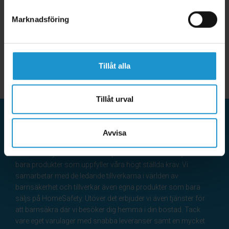
Marknadsföring
Tillåt alla
Tillåt urval
Avvisa
HomeSafety
HomeSafety tar barnsäkerhet på stort allvar och erbjuder
bara produkter som uppfyller våra högt ställda krav. Vi
samarbetar med de ledande tillverkarna i världen av
barnsäkerhet och tillverkar även egna produkter som bara
säljs på HomeSafety. Utöver det erbjuder vi även tjänster för
att barnsäkra där vi besöker dig hemma i din bostad. Tack
vare eget varulager med snabba leveranser samt en mycket