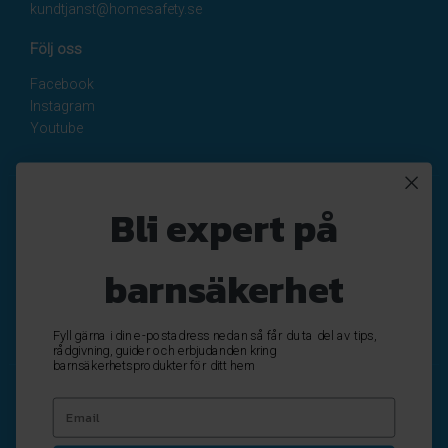
kundtjanst@homesafety.se
Följ oss
Facebook
Instagram
Youtube
Nyhetsbrev
Bli expert på
Registrera
Avregistrera
barnsäkerhet
OK
Fyll gärna i din e-postadress nedan så får du ta del av tips,
rådgivning, guider och erbjudanden kring
barnsäkerhetsprodukter för ditt hem