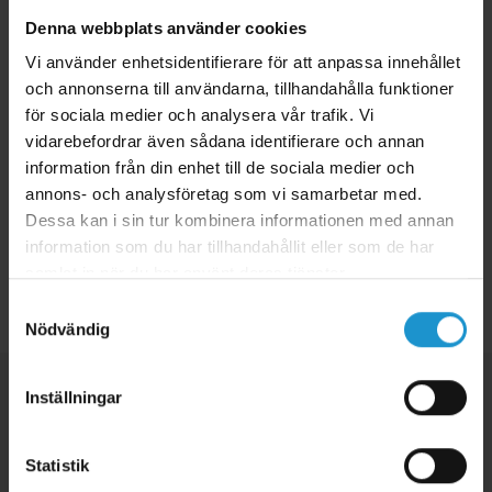
Man kan även använda förlängningen till att bygga en Lekhage för
Denna webbplats använder cookies
barn eller hund och då rekommenderar vi att köpa 8 stycken för
Vi använder enhetsidentifierare för att anpassa innehållet
lagom storlek.
och annonserna till användarna, tillhandahålla funktioner
Mått:
40 cm
för sociala medier och analysera vår trafik. Vi
Material:
Trä FSC-märkt
vidarebefordrar även sådana identifierare och annan
information från din enhet till de sociala medier och
Tillverkningsland:
Tyskland
annons- och analysföretag som vi samarbetar med.
Dessa kan i sin tur kombinera informationen med annan
information som du har tillhandahållit eller som de har
samlat in när du har använt deras tjänster.
Tillbaka
Samtyckesval
Nödvändig
Inställningar
Statistik