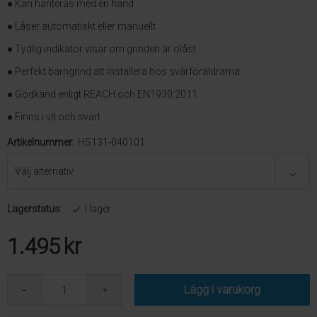
● Kan hanteras med en hand
● Låser automatiskt eller manuellt
● Tydlig indikator visar om grinden är olåst
● Perfekt barngrind att installera hos svärföräldrarna
● Godkänd enligt REACH och EN1930:2011
● Finns i vit och svart
Artikelnummer:
HS131-040101
Lagerstatus:
I lager
1.495
kr
Lägg i varukorg