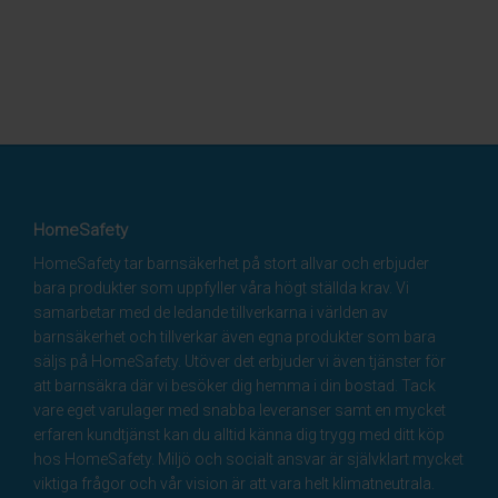
HomeSafety
HomeSafety tar barnsäkerhet på stort allvar och erbjuder
bara produkter som uppfyller våra högt ställda krav. Vi
samarbetar med de ledande tillverkarna i världen av
barnsäkerhet och tillverkar även egna produkter som bara
säljs på HomeSafety. Utöver det erbjuder vi även tjänster för
att barnsäkra där vi besöker dig hemma i din bostad. Tack
vare eget varulager med snabba leveranser samt en mycket
erfaren kundtjänst kan du alltid känna dig trygg med ditt köp
hos HomeSafety. Miljö och socialt ansvar är självklart mycket
viktiga frågor och vår vision är att vara helt klimatneutrala.