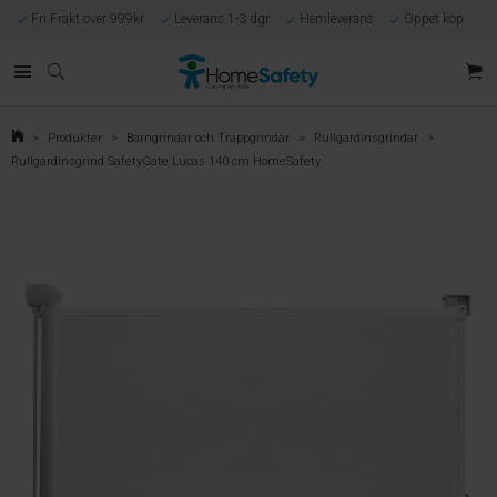
Fri Frakt över 999kr
Leverans 1-3 dgr
Hemleverans
Öppet köp
Kunnig kundtjänst
Egen tillverkning
Eget lager i Göteborg
Säker E-handel
Förlossningsgaranti
>
Produkter
>
Barngrindar och Trappgrindar
>
Rullgardinsgrindar
>
Rullgardinsgrind SafetyGate Lucas 140 cm HomeSafety