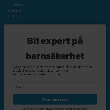
Facebook
Instagram
Youtube
Nyhetsbrev
Bli expert på
Registrera
Avregistrera
barnsäkerhet
OK
Fyll gärna i din e-postadress nedan så får du ta del av tips,
rådgivning, guider och erbjudanden kring
barnsäkerhetsprodukter för ditt hem
Prenumerera
Genom att registrera dig godkänner du att ta emot