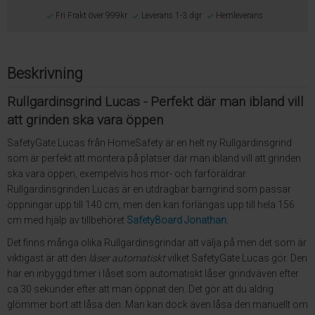
Fri Frakt över 999kr
Leverans 1-3 dgr
Hemleverans
Beskrivning
Rullgardinsgrind Lucas - Perfekt där man ibland vill
att grinden ska vara öppen
SafetyGate Lucas från HomeSafety är en helt ny Rullgardinsgrind
som är perfekt att montera på platser där man ibland vill att grinden
ska vara öppen, exempelvis hos mor- och farföräldrar.
Rullgardinsgrinden Lucas är en utdragbar barngrind som passar
öppningar upp till 140 cm, men den kan förlängas upp till hela 156
cm med hjälp av tillbehöret
SafetyBoard Jonathan
.
Det finns många olika Rullgardinsgrindar att välja på men det som är
viktigast är att den
låser automatiskt
vilket SafetyGate Lucas gör. Den
har en inbyggd timer i låset som automatiskt låser grindväven efter
ca 30 sekunder efter att man öppnat den. Det gör att du aldrig
glömmer bort att låsa den. Man kan dock även låsa den manuellt om