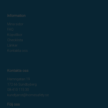
Information
Mina sidor
FAQ
Köpvillkor
Checklista
Länkar
Kontakta oss
Kontakta oss
Hamngatan 19
172 66 Sundbyberg
08-410 115 30
kundtjanst@homesafety.se
Följ oss