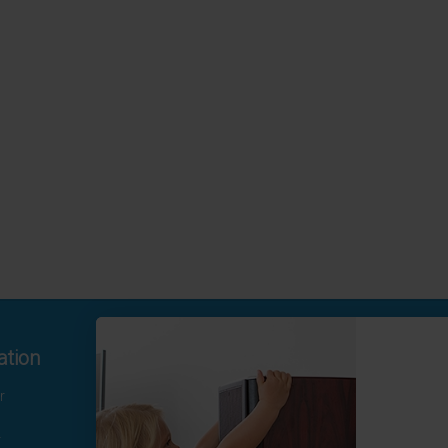
ation
Kontakta oss
r
Hamngatan 19
172 66 Sundbyberg
r
08-410 115 30