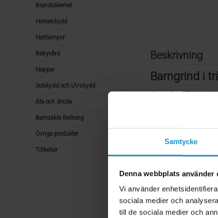
Brandsäkerhet
Hörselskydd
Nattlampor
Beskrivning
Babyvård
Nappar
Barngrind i t
Solskydd och UV-skydd
SafetyGate Pontus är 
Äta och dricka
att montera i trappor 
med tillbehör). I und
Barnsäkra Balkong
För att öppna barngrin
Övriga produkter
Samtycke
är därför även perfekt
Tillbehör
Montering av grinden 
passar i nedan.
Denna webbplats använder 
Om grinden ska monter
Vi använder enhetsidentifierar
öppning där du har ol
sociala medier och analysera 
öppningen mindre med 
till de sociala medier och a
exempelvis en SafetyB