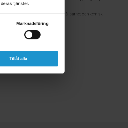
deras tjänster.
certificerad via Tüv för stabilitet, hållbarhet och kemisk
Marknadsföring
 cm)
Tillåt alla