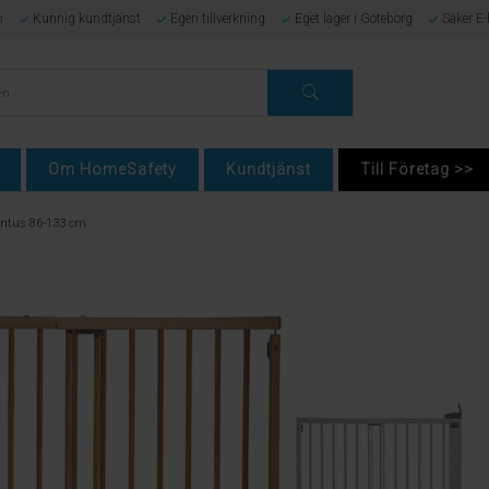
p
Kunnig kundtjänst
Egen tillverkning
Eget lager i Göteborg
Säker E
Om HomeSafety
Kundtjänst
Till Företag >>
ontus 86-133 cm