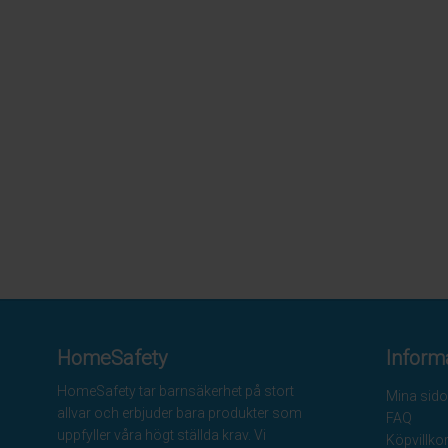
HomeSafety
Inform
HomeSafety tar barnsäkerhet på stort
Mina sido
allvar och erbjuder bara produkter som
FAQ
uppfyller våra högt ställda krav. Vi
Köpvillko