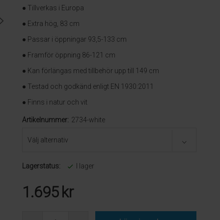
● Tillverkas i Europa
● Extra hög, 83 cm
● Passar i öppningar 93,5-133 cm
● Framför öppning 86-121 cm
● Kan förlängas med tillbehör upp till 149 cm
● Testad och godkänd enligt EN 1930:2011
● Finns i natur och vit
Artikelnummer:
2734-white
Lagerstatus:
I lager
1.695
kr