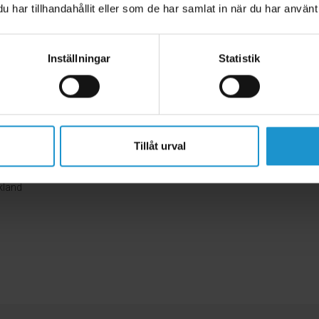
har tillhandahållit eller som de har samlat in när du har använt 
yller den europeiska standarden för barngrindar, EN1930:2011 och är GS-
illverkas i Tyskland.
Inställningar
Statistik
3,5-133 cm (Kan förlängas med tillbehör som köps separat upp till 149
pning:
86-121 cm
Tillåt urval
kland