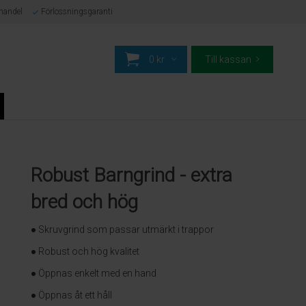
-handel
Förlossningsgaranti
0 kr
Till kassan
Robust Barngrind - extra
bred och hög
● Skruvgrind som passar utmärkt i trappor
● Robust och hög kvalitet
● Öppnas enkelt med en hand
● Öppnas åt ett håll