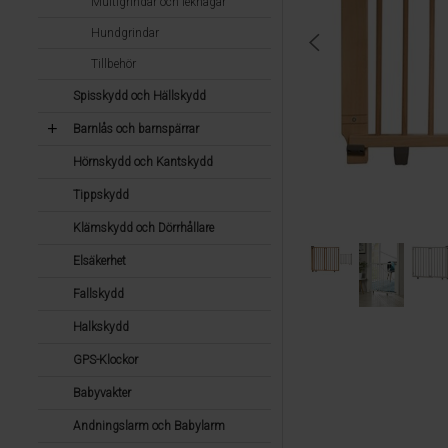
Multigrindar och lekhagar
Hundgrindar
Tillbehör
Spisskydd och Hällskydd
Barnlås och barnspärrar
Hörnskydd och Kantskydd
Tippskydd
Klämskydd och Dörrhållare
Elsäkerhet
Fallskydd
Halkskydd
GPS-Klockor
Babyvakter
Andningslarm och Babylarm