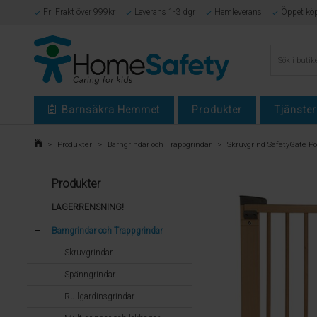
Fri Frakt över 999kr
Leverans 1-3 dgr
Hemleverans
Öppet kö
Barnsäkra Hemmet
Produkter
Tjänster
>
Produkter
>
Barngrindar och Trappgrindar
>
Skruvgrind SafetyGate P
Produkter
LAGERRENSNING!
Barngrindar och Trappgrindar
Skruvgrindar
Spänngrindar
Rullgardinsgrindar