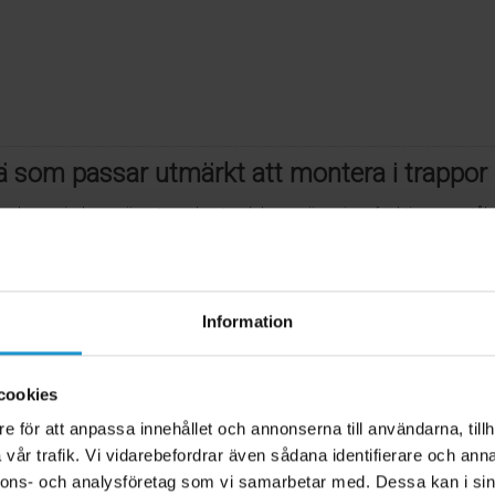
rä som passar utmärkt att montera i trappor
en barngrind som är extra robust och har en öppningsfunktion som tål me
där man vill ha lite extra säkerhet. Den är även något högre än andra bar
erkant har den två stöd som är skonsamma mot gångjärnen om barnet skul
den krävs att man trycker in knappen och samtidigt lyfter grinden. Den
Information
 att montera högst upp i en trappa.
är enkel och den kan monteras både i öppningen och framför öppningen.
cookies
as mot en stolpe, spaljé eller räcke på trappan så kan du behöva köpa
e för att anpassa innehållet och annonserna till användarna, tillh
ika avstånd i ovankant och nederkant, exempelvis vid en sockel, så kan
vår trafik. Vi vidarebefordrar även sådana identifierare och anna
dessa produkter så om du har en större öppning än 133 cm så kan du 
nnons- och analysföretag som vi samarbetar med. Dessa kan i sin
oard Jonathan på varje sida så minskar öppningen med 16 cm vilket inne