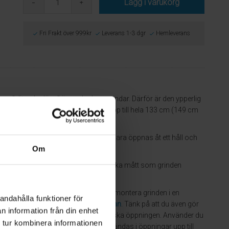
Lägg i varukorg
Fri Frakt över 999kr
Leverans 1-3 dgr
Hemleverans
r "slit och släng" än andra barngrindar. Därför är den ypperlig
ngrindar, 83 cm, och kan förlängas upp till hela 133 cm (149 cm
le klättra på grinden.
 öppnas enkelt med en hand och kan bara öppnas åt ett håll och
Om
 Se mer information kring mellan vilka mått som grinden
SafetyBoard Samuel
. Ska du istället montera grinden i en
andahålla funktioner för
 du behöva köpa
SafetyBoard Jonathan
. Tänk på att du även gör
n information från din enhet
använda dessa tillbehör för att minska öppningen. Använder du
 tur kombinera informationen
bär att SafetyGate Pontus kan användas i öppningar upp till