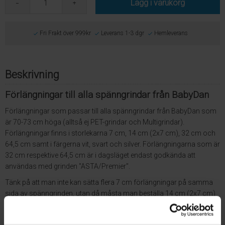
Lägg i varukorg
Fri Frakt över 999kr
Leverans 1-3 dgr
Hemleverans
Beskrivning
Förlängningar till alla spänngrindar från BabyDan
Förlängningar som passar till alla spänngrindar från BabyDan som
är 70-73 cm höga (alltså ej PET-grindar och Multigrindar).
Förlängningar finns i storlekarna 7 cm, 14 cm (2x7 cm), 32 cm och
64,5 cm samt i färgerna vit, svart och silver. Förlängningarna som är
32 cm respektive 64,5 cm är i dagsläget endast godkända att
användas med grinden "ASTA/Premier".
Tänk på att man inte kan sätta flera 7 cm förlängningar på samma
sida av spänngrinden, utan då måsta man beställa 14 cm (2x7 cm)
istället. Anledningen till det är att förpackningen med 2x7 cm
innehåller delar som behövs i så fall!