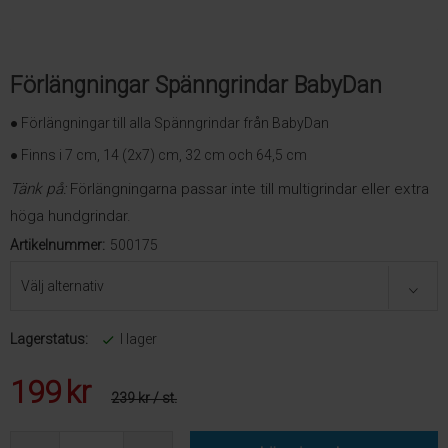
Förlängningar Spänngrindar BabyDan
● Förlängningar till alla Spänngrindar från BabyDan
● Finns i 7 cm, 14 (2x7) cm, 32 cm och 64,5 cm
Tänk på:
Förlängningarna passar inte till multigrindar eller extra
höga hundgrindar.
Artikelnummer:
500175
Lagerstatus:
I lager
199
kr
239 kr
/ st.