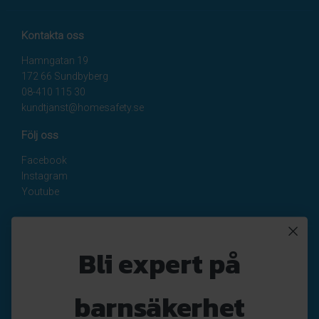
Kontakta oss
Hamngatan 19
172 66 Sundbyberg
08-410 115 30
kundtjanst@homesafety.se
Följ oss
Facebook
Instagram
Youtube
Nyhetsbrev
Bli expert på
Registrera
Avregistrera
barnsäkerhet