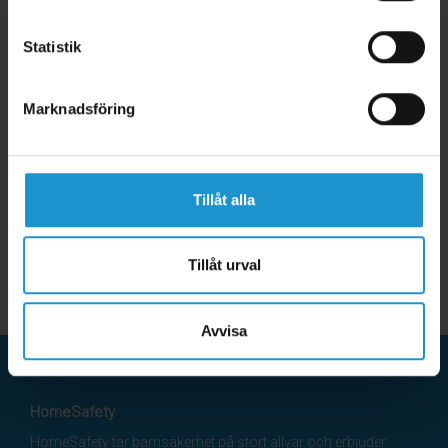
Statistik
Marknadsföring
Tillåt alla
Tillåt urval
Avvisa
HomeSafety
HomeSafety tar barnsäkerhet på stort allvar och erbjuder