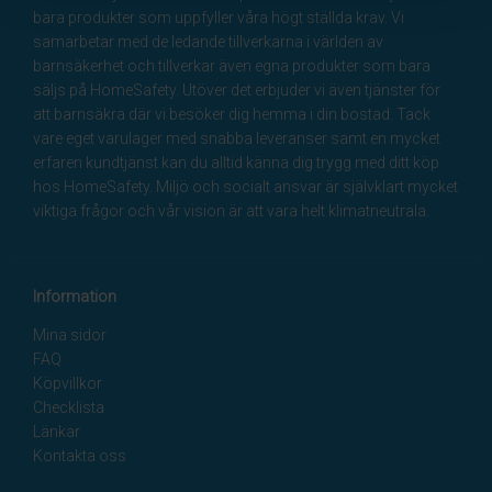
bara produkter som uppfyller våra högt ställda krav. Vi
samarbetar med de ledande tillverkarna i världen av
barnsäkerhet och tillverkar även egna produkter som bara
säljs på HomeSafety. Utöver det erbjuder vi även tjänster för
att barnsäkra där vi besöker dig hemma i din bostad. Tack
vare eget varulager med snabba leveranser samt en mycket
erfaren kundtjänst kan du alltid känna dig trygg med ditt köp
hos HomeSafety. Miljö och socialt ansvar är självklart mycket
viktiga frågor och vår vision är att vara helt klimatneutrala.
Information
Mina sidor
FAQ
Köpvillkor
Checklista
Länkar
Kontakta oss