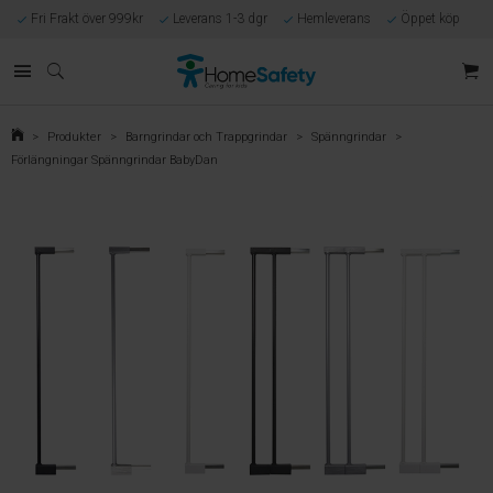
Fri Frakt över 999kr
Leverans 1-3 dgr
Hemleverans
Öppet köp
Kunnig kundtjänst
Egen tillverkning
Eget lager i Göteborg
Säker E-handel
Förlossningsgaranti
>
Produkter
>
Barngrindar och Trappgrindar
>
Spänngrindar
>
Förlängningar Spänngrindar BabyDan