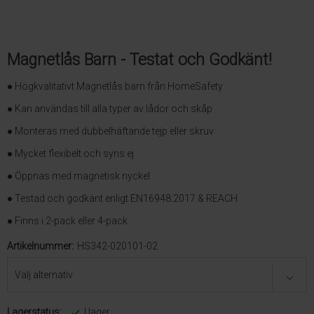
Magnetlås Barn - Testat och Godkänt!
● Högkvalitativt Magnetlås barn från HomeSafety
● Kan användas till alla typer av lådor och skåp
● Monteras med dubbelhäftande tejp eller skruv
● Mycket flexibelt och syns ej
● Öppnas med magnetisk nyckel
● Testad och godkänt enligt EN16948:2017 & REACH
● Finns i 2-pack eller 4-pack
Artikelnummer:
HS342-020101-02
Lagerstatus:
I lager