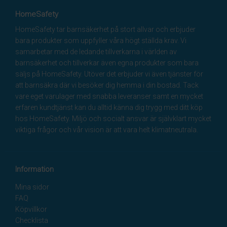
HomeSafety
HomeSafety tar barnsäkerhet på stort allvar och erbjuder
bara produkter som uppfyller våra högt ställda krav. Vi
samarbetar med de ledande tillverkarna i världen av
barnsäkerhet och tillverkar även egna produkter som bara
säljs på HomeSafety. Utöver det erbjuder vi även tjänster för
att barnsäkra där vi besöker dig hemma i din bostad. Tack
vare eget varulager med snabba leveranser samt en mycket
erfaren kundtjänst kan du alltid känna dig trygg med ditt köp
hos HomeSafety. Miljö och socialt ansvar är självklart mycket
viktiga frågor och vår vision är att vara helt klimatneutrala.
Information
Mina sidor
FAQ
Köpvillkor
Checklista