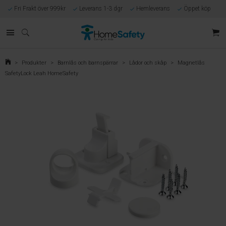
Fri Frakt över 999kr
Leverans 1-3 dgr
Hemleverans
Öppet köp
Kunnig kundtjänst
Egen tillverkning
Eget lager i Göteborg
Säker E-handel
Förlossningsgaranti
>
Produkter
>
Barnlås och barnspärrar
>
Lådor och skåp
>
Magnetlås
SafetyLock Leah HomeSafety