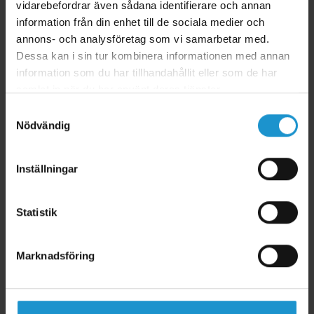
Garanti:
Fri från PVC, BPA och ftalater
vidarebefordrar även sådana identifierare och annan
information från din enhet till de sociala medier och
Montering:
Läs medföljande monteringsanvisning
annons- och analysföretag som vi samarbetar med.
Dessa kan i sin tur kombinera informationen med annan
information som du har tillhandahållit eller som de har
samlat in när du har använt deras tjänster.
Samtyckesval
Nödvändig
Inställningar
Statistik
Marknadsföring