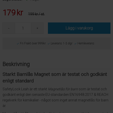
179
kr
199 kr
/ st.
Lägg i varukorg
Fri Frakt över 999kr
Leverans 1-3 dgr
Hemleverans
Beskrivning
Starkt Barnlås Magnet som är testat och godkänt
enligt standard
SafetyLock Leah är ett starkt
Magnetlås för barn
som är testat och
godkänt enligt den senaste EU-standarden
EN16948:2017 & REACH
regelverk för kemikalier - något som inget annat magnetlås för barn
är.