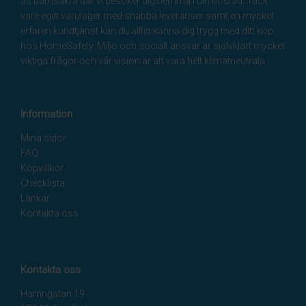
att barnsäkra där vi besöker dig hemma i din bostad. Tack
vare eget varulager med snabba leveranser samt en mycket
erfaren kundtjänst kan du alltid känna dig trygg med ditt köp
hos HomeSafety. Miljö och socialt ansvar är självklart mycket
viktiga frågor och vår vision är att vara helt klimatneutrala.
Information
Mina sidor
FAQ
Köpvillkor
Checklista
Länkar
Kontakta oss
Kontakta oss
Hamngatan 19