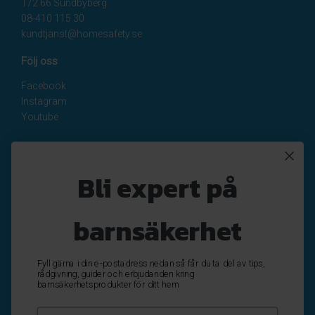
172 66 Sundbyberg
08-410 115 30
kundtjanst@homesafety.se
Följ oss
Facebook
Instagram
Youtube
Nyhetsbrev
Bli expert på
Registrera
Avregistrera
barnsäkerhet
OK
Fyll gärna i din e-postadress nedan så får du ta del av tips,
rådgivning, guider och erbjudanden kring
barnsäkerhetsprodukter för ditt hem