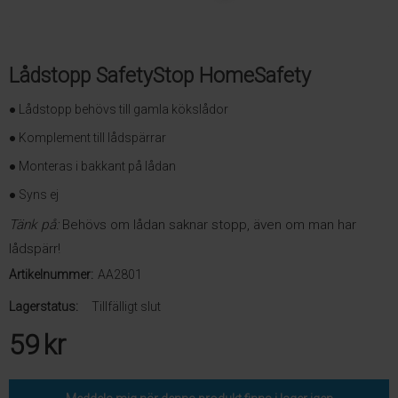
Lådstopp SafetyStop HomeSafety
● Lådstopp behövs till gamla kökslådor
● Komplement till lådspärrar
● Monteras i bakkant på lådan
● Syns ej
Tänk på:
Behövs om lådan saknar stopp, även om man har
lådspärr!
Artikelnummer:
AA2801
Lagerstatus:
Tillfälligt slut
59
kr