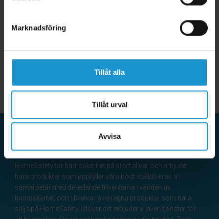
Marknadsföring
Tillåt alla
Tillåt urval
Avvisa
HomeSafety
HomeSafety tar barnsäkerhet på stort allvar och erbjuder
bara produkter som uppfyller våra högt ställda krav. Vi
samarbetar med de ledande tillverkarna i världen av
barnsäkerhet och tillverkar även egna produkter som bara
säljs på HomeSafety. Utöver det erbjuder vi även tjänster för