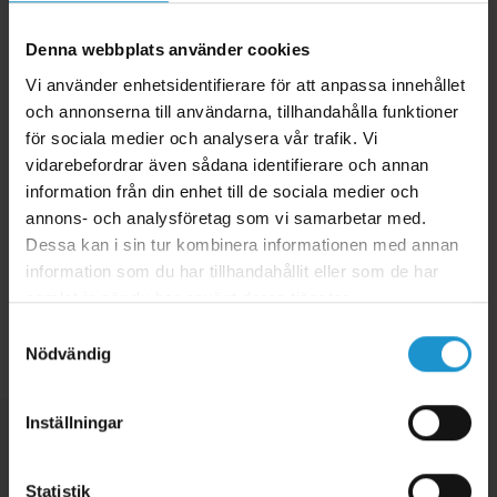
Montering:
Denna webbplats använder cookies
1. Dra ut lådan och skruva fast lådstoppen i bakkant på lådan så att
Vi använder enhetsidentifierare för att anpassa innehållet
den breda delen sticker upp lite.
och annonserna till användarna, tillhandahålla funktioner
2. vrid lådstoppen åt sidan och skjut in lådan igen.
för sociala medier och analysera vår trafik. Vi
3. efterjustera lådstoppen så den sitter i rätt läge igen och dra
vidarebefordrar även sådana identifierare och annan
eventuellt åt skruven ytterligare.
information från din enhet till de sociala medier och
annons- och analysföretag som vi samarbetar med.
4. Kontrollera att lådstoppen hindrar lådan från att falla ut.
Dessa kan i sin tur kombinera informationen med annan
information som du har tillhandahållit eller som de har
samlat in när du har använt deras tjänster.
Samtyckesval
Tillbaka
Nödvändig
Inställningar
Statistik