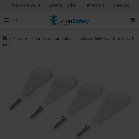
Fri Frakt över 999kr
Leverans 1-3 dgr
Hemleverans
Öppet köp
Kunnig kundtjänst
Egen tillverkning
Eget lager i Göteborg
Säker E-handel
Förlossningsgaranti
>
Produkter
>
Barnlås och barnspärrar
>
Lådstopp SafetyStop HomeSafety 4-
pack