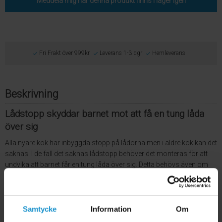
Meddela mig när denna produkt finns i lager igen
Fri Frakt över 999kr
Leverans 1-3 dgr
Hemleverans
Beskrivning
Lådstopp skyddar barnet mot att få en tung låda
över sig
Alla nyare kök har inbyggda stopp på lådorna men i äldre kök kan det
saknas. I de fall det saknas lådstopp behöver det monteras för att
undvika att barnet får en tung låda över sig. Detta behövs även om
man har en
lådspärr
då lådan kan stå öppen när man lagar mat.
Monteras enkelt i bakkant på lådan och är ej synlig.
Garanti:
Fri från ftalater, BPA, PVC och andra giftiga ämnen
Samtycke
Information
Om
Tillverkare och land:
HomeSafety, Sverige