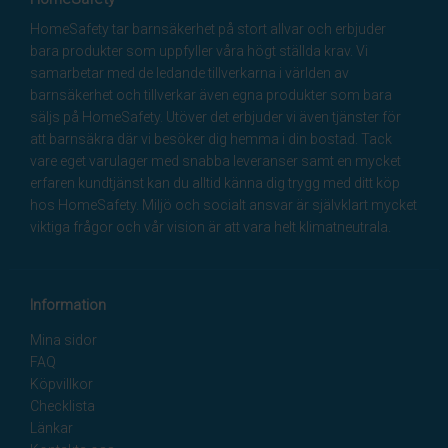
HomeSafety tar barnsäkerhet på stort allvar och erbjuder
bara produkter som uppfyller våra högt ställda krav. Vi
samarbetar med de ledande tillverkarna i världen av
barnsäkerhet och tillverkar även egna produkter som bara
säljs på HomeSafety. Utöver det erbjuder vi även tjänster för
att barnsäkra där vi besöker dig hemma i din bostad. Tack
vare eget varulager med snabba leveranser samt en mycket
erfaren kundtjänst kan du alltid känna dig trygg med ditt köp
hos HomeSafety. Miljö och socialt ansvar är självklart mycket
viktiga frågor och vår vision är att vara helt klimatneutrala.
Information
Mina sidor
FAQ
Köpvillkor
Checklista
Länkar