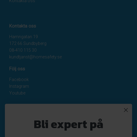
Kontakta oss
Kontakta oss
Hamngatan 19
172 66 Sundbyberg
08-410 115 30
kundtjanst@homesafety.se
Följ oss
Facebook
Instagram
Youtube
Nyhetsbrev
Bli expert på
Registrera
Avregistrera