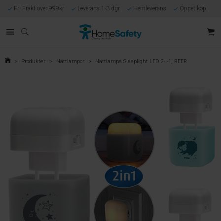
Fri Frakt över 999kr
Leverans 1-3 dgr
Hemleverans
Öppet köp
Kunnig kundtjänst
Egen tillverkning
Eget lager i Göteborg
Säker E-handel
Förlossningsgaranti
>
Produkter
>
Nattlampor
>
Nattlampa Sleeplight LED 2-i-1, REER