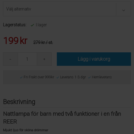
Lagerstatus:
I lager
199
kr
279 kr
/ st.
Lägg i varukorg
Fri Frakt över 999kr
Leverans 1-3 dgr
Hemleverans
Beskrivning
Nattlampa för barn med två funktioner i en från
REER
Mjukt ljus för sköna drömmar