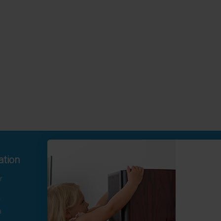
ation
Kontakta oss
r
Hamngatan 19
172 66 Sundbyberg
r
08-410 115 30
a
kundtjanst@homesafety.se