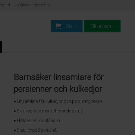
-handel
Förlossningsgaranti
0 kr
Till kassan
Barnsäker linsamlare för
persienner och kulkedjor
● Linsamlare för kulkedjor och persiennsnören
● Skruvas fast med tillhörande skruv
● Hållare för vridstången
● Stabil med 2 skruvhål