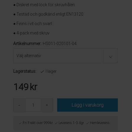
● Diskret med lock för skruvhålen
● Testad och godkänd enligt EN13120
● Finns i vit och svart
● 4-pack med skruv
Artikelnummer:
HS011-020101-04
Lagerstatus:
I lager
149
kr
Lägg i varukorg
Fri Frakt över 999kr
Leverans 1-3 dgr
Hemleverans