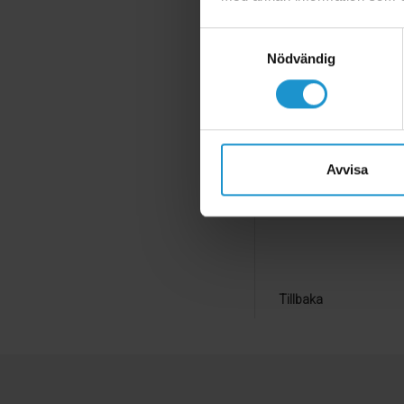
Garanti:
Uppfyller gäl
Samtyckesval
Montering;
Nödvändig
- Fundera på vart du b
kulkedjan löper.
- Håll upp Linsamlaren
markerar du med en sy
Avvisa
- Skruva fast Linsamla
- Linda upp persiennsnö
Tillbaka