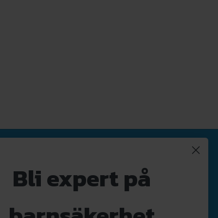
Nyhetsbrev
Bli expert på
Registrera
Avregistrera
barnsäkerhet
OK