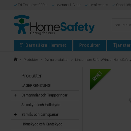
Fri Frakt över 999kr
Leverans 1-3 dgr
Hemleverans
Öppet kö
Barnsäkra Hemmet
Produkter
Tjänster
>
Produkter
>
Övriga produkter
>
Linsamlare SafetyWinder HomeSafety
Produkter
LAGERRENSNING!
Barngrindar och Trappgrindar
Spisskydd och Hällskydd
Barnlås och barnspärrar
Hörnskydd och Kantskydd