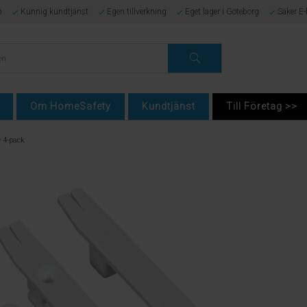
p
Kunnig kundtjänst
Egen tillverkning
Eget lager i Göteborg
Säker E
Om HomeSafety
Kundtjänst
Till Företag >>
 4-pack