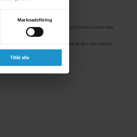
Marknadsföring
och ibland på väggen, beroende på vart persiennsnöret eller
de skruv om det är trä. Om det istället är gips eller betong
Tillåt alla