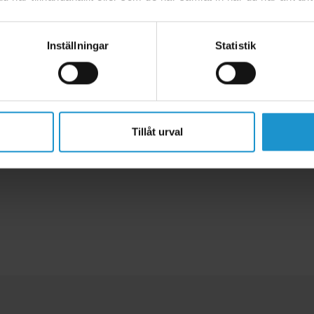
lande EU-standard EN13120
Inställningar
Statistik
ästa monterar linsamlaren. Ibland kan det vara i fönsterkarmen/nischen 
 där du bestämt att den ska sitta och skruva direkt fast den med medföljan
l och förborrar och pluggar.
Tillåt urval
ren och tryck fast täcklocken.
ret eller kulkedjan.