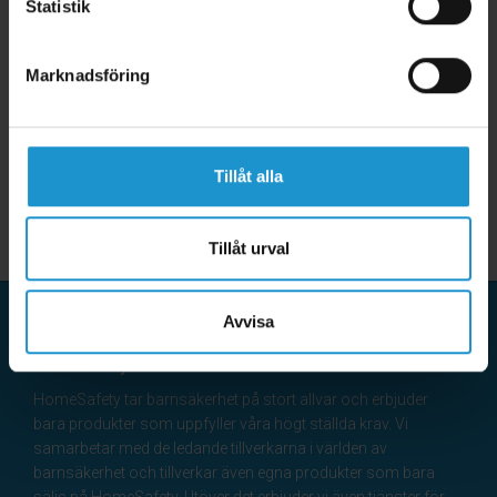
Statistik
Marknadsföring
Tillåt alla
Tillåt urval
Avvisa
HomeSafety
HomeSafety tar barnsäkerhet på stort allvar och erbjuder
bara produkter som uppfyller våra högt ställda krav. Vi
samarbetar med de ledande tillverkarna i världen av
barnsäkerhet och tillverkar även egna produkter som bara
säljs på HomeSafety. Utöver det erbjuder vi även tjänster för