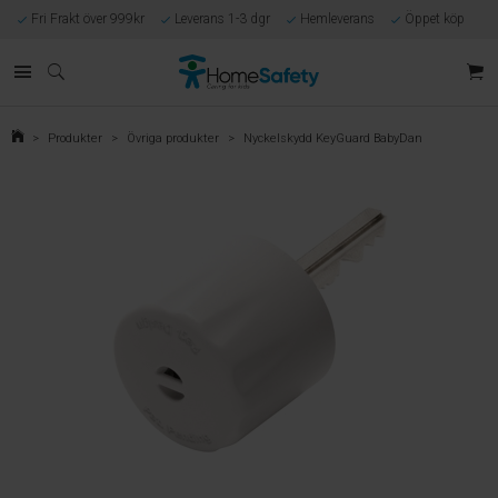
Fri Frakt över 999kr
Leverans 1-3 dgr
Hemleverans
Öppet köp
Kunnig kundtjänst
Egen tillverkning
Eget lager i Göteborg
Säker E-handel
Förlossningsgaranti
>
Produkter
>
Övriga produkter
>
Nyckelskydd KeyGuard BabyDan