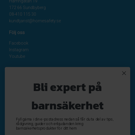
Hamngatan 19
172 66 Sundbyberg
08-410 115 30
kundtjanst@homesafety.se
Följ oss
Facebook
Instagram
Youtube
Nyhetsbrev
Bli expert på
Registrera
Avregistrera
barnsäkerhet
OK
Fyll gärna i din e-postadress nedan så får du ta del av tips,
rådgivning, guider och erbjudanden kring
barnsäkerhetsprodukter för ditt hem