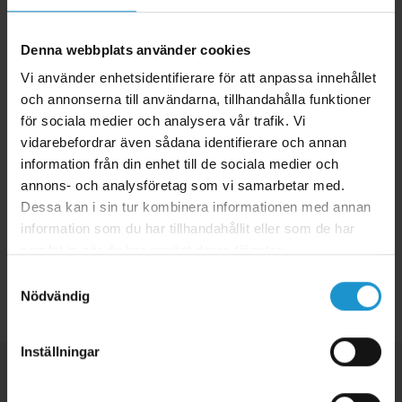
Material:
Högkvalitativ plast
Garanti:
Fri från PVC, BPA och ftalater
Denna webbplats använder cookies
Montering:
Vi använder enhetsidentifierare för att anpassa innehållet
1. Stoppa in nyckeln i den medföljande insatsen
och annonserna till användarna, tillhandahålla funktioner
för sociala medier och analysera vår trafik. Vi
2. Stoppa in insatsen med nyckeln i KeyGuard
vidarebefordrar även sådana identifierare och annan
3. Nu är nyckeln barnsäkrad och hindrar barnet från att låsa in sig på
information från din enhet till de sociala medier och
rummet.
annons- och analysföretag som vi samarbetar med.
Dessa kan i sin tur kombinera informationen med annan
information som du har tillhandahållit eller som de har
samlat in när du har använt deras tjänster.
Samtyckesval
Tillbaka
Nödvändig
Inställningar