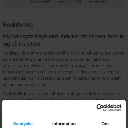
Fri Frakt över 999kr
Leverans 1-3 dgr
Hemleverans
Beskrivning
Nyckelskydd KeyGuard undviker att barnen låser in
sig på toaletten
Nu slipper du gömma nycklarna till rum där du vill kunna låsa dörren,
tex toaletten! KeyGuard från BabyDan är en smart patenterad
produkt som undviker att barn kan låsa in sig på rummet. Den
fungerar på samma sätt som korken på en flaska med exempelvis
lacknafta där man måste trycka in den för att kunna vrida runt den,
annars händer ingenting.
Nyckeln till dörren som du vill skydda stoppas enkelt in i KeyGuard
och sätts tillbaka i dörren. För att låsa dörren krävs det då att man
trycker in och vrider runt KeyGuard. Passar till de flesta olika
dörrnycklar i hemmet.
Mått
: 4 cm
Samtycke
Information
Om