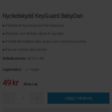
Nyckelskydd KeyGuard BabyDan
● Patenterat Nyckelskydd från BabyDan
● Skyddar mot att barn låser in sig själv
● Perfekt till toaletten eller andra rum med lösa nycklar
● Passar nästan alla nycklar
Artikelnummer:
8216-1-48
Lagerstatus:
I lager
49
kr
99 kr
/ st.
Lägg i varukorg