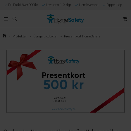
Fri Frakt över 999kr
Leverans 1-3 dgr
Hemleverans
Öppet köp
Kunnig kundtjänst
Egen tillverkning
Eget lager i Göteborg
Säker E-handel
Förlossningsgaranti
>
Produkter
>
Övriga produkter
>
Presentkort HomeSafety