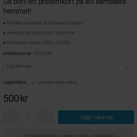
Ge bort ett presentkort på att barnsäkra
hemmet!
● Perfekta presenten till nyblivna föräldrar!
● Leverans via e-post inom 24 timmar
● Välj belopp mellan 500kr - 5.000kr
Artikelnummer:
HS10000
Lagerstatus:
Leverans enligt villkor
500
kr
Lägg i varukorg
Fri Frakt över 999kr
Leverans 1-3 dgr
Hemleverans