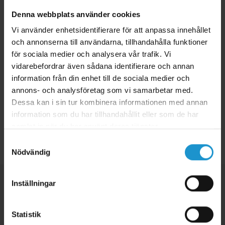
senare.
Denna webbplats använder cookies
Nedan har vi specificerat ungefär vad olika typer av boenden kostar
Vi använder enhetsidentifierare för att anpassa innehållet
att barnsäkra enligt våra rekommendationer;
och annonserna till användarna, tillhandahålla funktioner
Liten lägenhet - 2000 kr till 5000 kr
för sociala medier och analysera vår trafik. Vi
Stor lägenhet - 5000 kr till 10000 kr
vidarebefordrar även sådana identifierare och annan
information från din enhet till de sociala medier och
Villa/radhus - 5000 kr till 20000 kr
annons- och analysföretag som vi samarbetar med.
Dessa kan i sin tur kombinera informationen med annan
information som du har tillhandahållit eller som de har
samlat in när du har använt deras tjänster.
Tillbaka
Samtyckesval
Nödvändig
Inställningar
Statistik