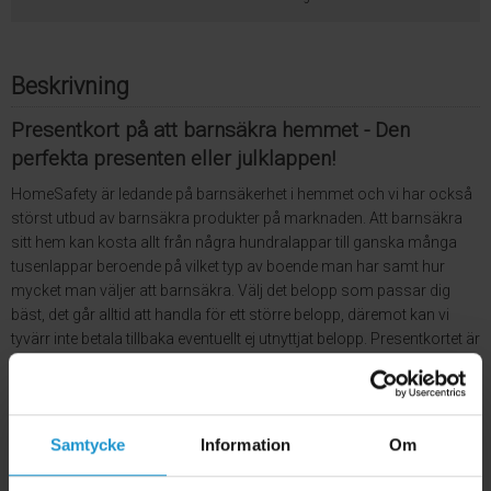
Beskrivning
Presentkort på att barnsäkra hemmet - Den
perfekta presenten eller julklappen!
HomeSafety är ledande på barnsäkerhet i hemmet och vi har också
störst utbud av barnsäkra produkter på marknaden. Att barnsäkra
sitt hem kan kosta allt från några hundralappar till ganska många
tusenlappar beroende på vilket typ av boende man har samt hur
mycket man väljer att barnsäkra. Välj det belopp som passar dig
bäst, det går alltid att handla för ett större belopp, däremot kan vi
tyvärr inte betala tillbaka eventuellt ej utnyttjat belopp. Presentkortet är
giltigt i ett år.
Presentkortet skickas ut via mail med belopp, värdekod och
giltighetstid inom 24 timmar.
Samtycke
Information
Om
OBS: Hela beloppet på presentkortet måste utnyttjas vid ett tillfälle.
Eventuellt kvarvarande belopp kan ej fås tillbaka eller utnyttjas