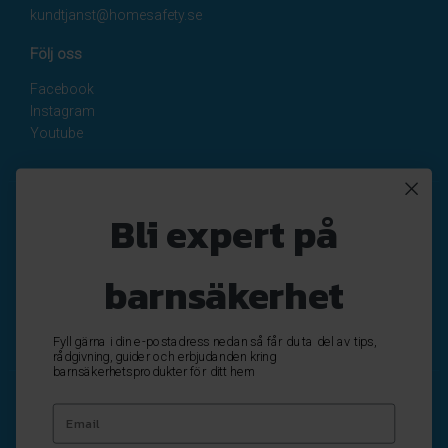
kundtjanst@homesafety.se
Följ oss
Facebook
Instagram
Youtube
Nyhetsbrev
Bli expert på
Registrera
Avregistrera
barnsäkerhet
OK
Fyll gärna i din e-postadress nedan så får du ta del av tips,
rådgivning, guider och erbjudanden kring
barnsäkerhetsprodukter för ditt hem