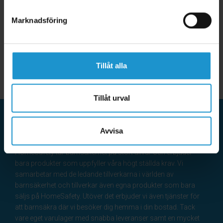
Marknadsföring
Tillåt alla
Tillåt urval
Avvisa
HomeSafety
HomeSafety tar barnsäkerhet på stort allvar och erbjuder
bara produkter som uppfyller våra högt ställda krav. Vi
samarbetar med de ledande tillverkarna i världen av
barnsäkerhet och tillverkar även egna produkter som bara
säljs på HomeSafety. Utöver det erbjuder vi även tjänster för
att barnsäkra där vi besöker dig hemma i din bostad. Tack
vare eget varulager med snabba leveranser samt en mycket