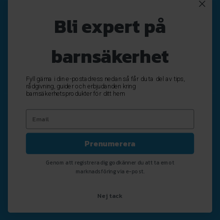
Nyhetsbrev
Bli expert på
Registrera
Avregistrera
barnsäkerhet
OK
Fyll gärna i din e-postadress nedan så får du ta del av tips,
rådgivning, guider och erbjudanden kring
barnsäkerhetsprodukter för ditt hem
Prenumerera
Genom att registrera dig godkänner du att ta emot
marknadsföring via e-post.
Nej tack