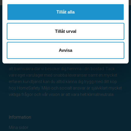
Tillåt alla
HomeSafety
Tillåt urval
HomeSafety tar barnsäkerhet på stort allvar och erbjuder
bara produkter som uppfyller våra högt ställda krav. Vi
samarbetar med de ledande tillverkarna i världen av
Avvisa
barnsäkerhet och tillverkar även egna produkter som bara
säljs på HomeSafety. Utöver det erbjuder vi även tjänster för
att barnsäkra där vi besöker dig hemma i din bostad. Tack
vare eget varulager med snabba leveranser samt en mycket
erfaren kundtjänst kan du alltid känna dig trygg med ditt köp
hos HomeSafety. Miljö och socialt ansvar är självklart mycket
viktiga frågor och vår vision är att vara helt klimatneutrala.
Information
Mina sidor