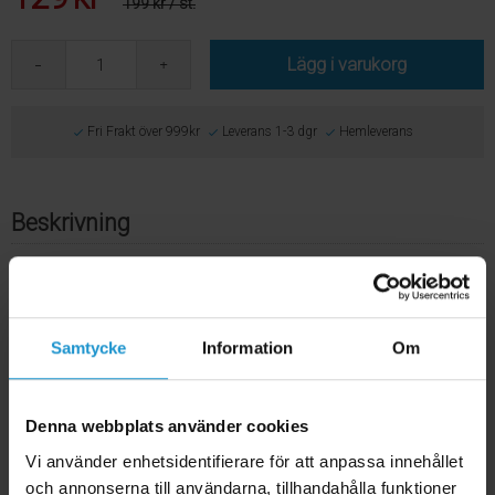
199 kr
/ st.
Lägg i varukorg
Fri Frakt över 999kr
Leverans 1-3 dgr
Hemleverans
Beskrivning
Godkänd Reflexväst för barn med praktisk huva
och barnmotiv
My Buddy Guard är en godkänd reflexväst för barn från tyska REER.
Samtycke
Information
Om
Den rekommenderas till barn från 3-6 år och har en praktisk huva
och reflekterande barnmotiv fram och bak. Reflexvästen är testad
och godkänd och syns väl på avstånd upp till 150 meter.
Denna webbplats använder cookies
Finns i färgerna gul och rosa.
Vi använder enhetsidentifierare för att anpassa innehållet
Mått:
För barn 3-6 år (80-120 cm)
och annonserna till användarna, tillhandahålla funktioner