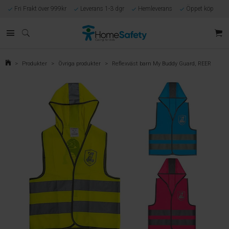
Fri Frakt över 999kr
Leverans 1-3 dgr
Hemleverans
Öppet köp
Kunnig kundtjänst
Egen tillverkning
Eget lager i Göteborg
Säker E-handel
Förlossningsgaranti
>
Produkter
>
Övriga produkter
>
Reflexväst barn My Buddy Guard, REER