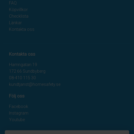
FAQ
Köpvillkor
Checklista
Länkar
Kontakta oss
Kontakta oss
Hamngatan 19
172 66 Sundbyberg
08-410 115 30
kundtjanst@homesafety.se
Följ oss
Facebook
Instagram
Youtube