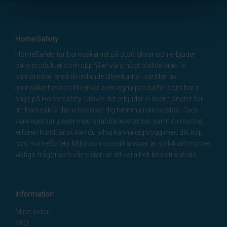
HomeSafety
HomeSafety tar barnsäkerhet på stort allvar och erbjuder
bara produkter som uppfyller våra högt ställda krav. Vi
samarbetar med de ledande tillverkarna i världen av
barnsäkerhet och tillverkar även egna produkter som bara
säljs på HomeSafety. Utöver det erbjuder vi även tjänster för
att barnsäkra där vi besöker dig hemma i din bostad. Tack
vare eget varulager med snabba leveranser samt en mycket
erfaren kundtjänst kan du alltid känna dig trygg med ditt köp
hos HomeSafety. Miljö och socialt ansvar är självklart mycket
viktiga frågor och vår vision är att vara helt klimatneutrala.
Information
Mina sidor
FAQ