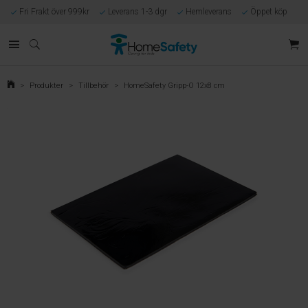
Fri Frakt över 999kr
Leverans 1-3 dgr
Hemleverans
Öppet köp
Kunnig kundtjänst
Egen tillverkning
Eget lager i Göteborg
Säker E-handel
Förlossningsgaranti
>
Produkter
>
Tillbehör
>
HomeSafety Gripp-O 12x8 cm