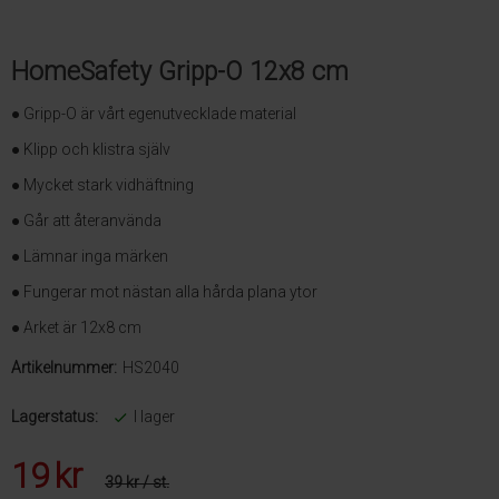
HomeSafety Gripp-O 12x8 cm
● Gripp-O är vårt egenutvecklade material
● Klipp och klistra själv
● Mycket stark vidhäftning
● Går att återanvända
● Lämnar inga märken
● Fungerar mot nästan alla hårda plana ytor
● Arket är 12x8 cm
Artikelnummer:
HS2040
Lagerstatus:
I lager
19
kr
39 kr
/ st.