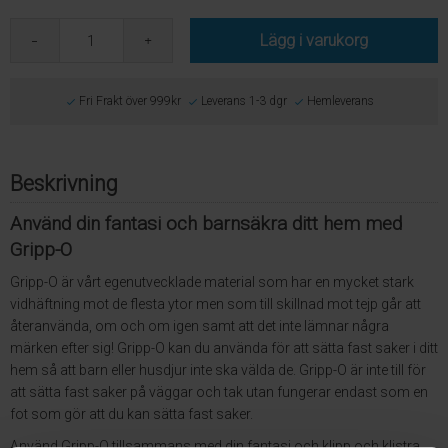
Lägg i varukorg
Fri Frakt över 999kr
Leverans 1-3 dgr
Hemleverans
Beskrivning
Använd din fantasi och barnsäkra ditt hem med
Gripp-O
Gripp-O är vårt egenutvecklade material som har en mycket stark
vidhäftning mot de flesta ytor men som till skillnad mot tejp går att
återanvända, om och om igen samt att det inte lämnar några
märken efter sig! Gripp-O kan du använda för att sätta fast saker i ditt
hem så att barn eller husdjur inte ska välda de. Gripp-O är inte till för
att sätta fast saker på väggar och tak utan fungerar endast som en
fot som gör att du kan sätta fast saker.
Använd Gripp-O tillsammans med din fantasi och klipp och klistra