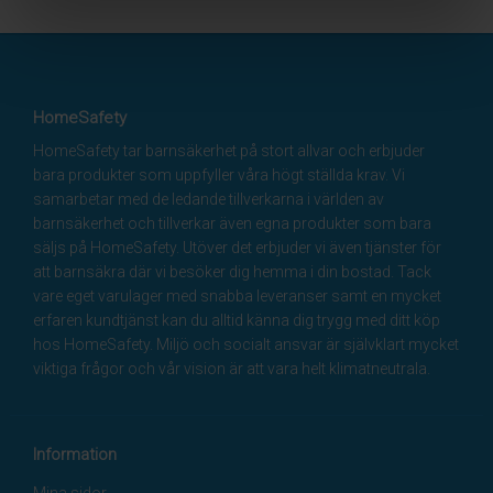
HomeSafety
HomeSafety tar barnsäkerhet på stort allvar och erbjuder
bara produkter som uppfyller våra högt ställda krav. Vi
samarbetar med de ledande tillverkarna i världen av
barnsäkerhet och tillverkar även egna produkter som bara
säljs på HomeSafety. Utöver det erbjuder vi även tjänster för
att barnsäkra där vi besöker dig hemma i din bostad. Tack
vare eget varulager med snabba leveranser samt en mycket
erfaren kundtjänst kan du alltid känna dig trygg med ditt köp
hos HomeSafety. Miljö och socialt ansvar är självklart mycket
viktiga frågor och vår vision är att vara helt klimatneutrala.
Information
Mina sidor