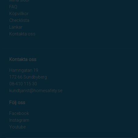
FAQ
Köpvillkor
Checklista
Länkar
Kontakta oss
Kontakta oss
Hamngatan 19
172 66 Sundbyberg
08-410 115 30
kundtjanst@homesafety.se
Följ oss
Facebook
Instagram
Youtube