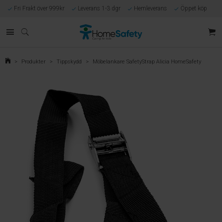
Fri Frakt över 999kr
Leverans 1-3 dgr
Hemleverans
Öppet köp
Kunnig kundtjänst
Egen tillverkning
Eget lager i Göteborg
Säker E-handel
Förlossningsgaranti
>
Produkter
>
Tippskydd
>
Möbelankare SafetyStrap Alicia HomeSafety