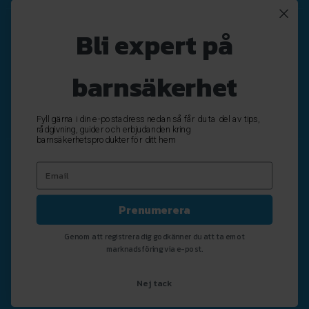
Nyhetsbrev
Bli expert på
Registrera
Avregistrera
barnsäkerhet
OK
Fyll gärna i din e-postadress nedan så får du ta del av tips,
rådgivning, guider och erbjudanden kring
barnsäkerhetsprodukter för ditt hem
Prenumerera
Genom att registrera dig godkänner du att ta emot
marknadsföring via e-post.
Nej tack