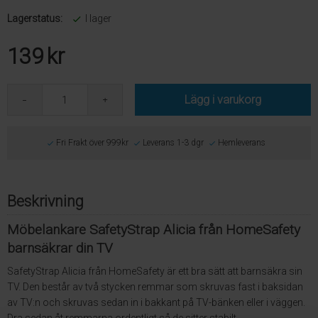
Lagerstatus:
I lager
139
kr
Lägg i varukorg
Fri Frakt över 999kr
Leverans 1-3 dgr
Hemleverans
Beskrivning
Möbelankare SafetyStrap Alicia från HomeSafety
barnsäkrar din TV
SafetyStrap Alicia från HomeSafety är ett bra sätt att barnsäkra sin
TV. Den består av två stycken remmar som skruvas fast i baksidan
av TV:n och skruvas sedan in i bakkant på TV-bänken eller i väggen.