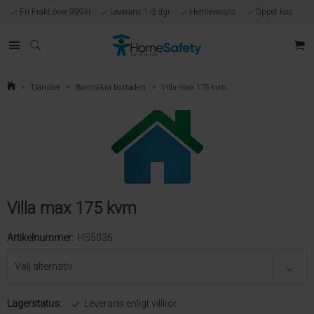
Fri Frakt över 999kr
Leverans 1-3 dgr
Hemleverans
Öppet köp
Kunnig kundtjänst
Egen tillverkning
Eget lager i Göteborg
Säker E-handel
Förlossningsgaranti
>
Tjänster
>
Barnsäkra bostaden
>
Villa max 175 kvm
Villa max 175 kvm
Artikelnummer:
HS5036
Lagerstatus:
Leverans enligt villkor