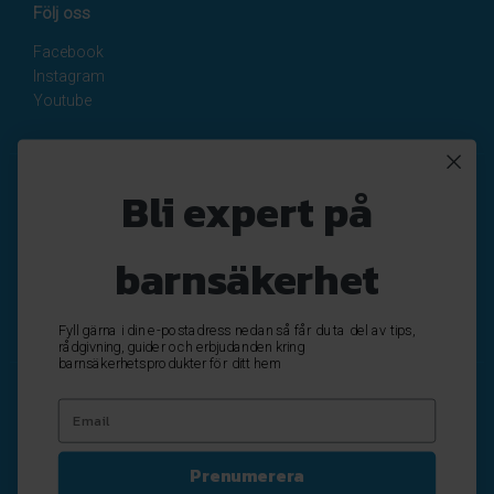
Följ oss
Facebook
Instagram
Youtube
Nyhetsbrev
Bli expert på
Registrera
Avregistrera
barnsäkerhet
OK
Fyll gärna i din e-postadress nedan så får du ta del av tips,
rådgivning, guider och erbjudanden kring
barnsäkerhetsprodukter för ditt hem
Prenumerera