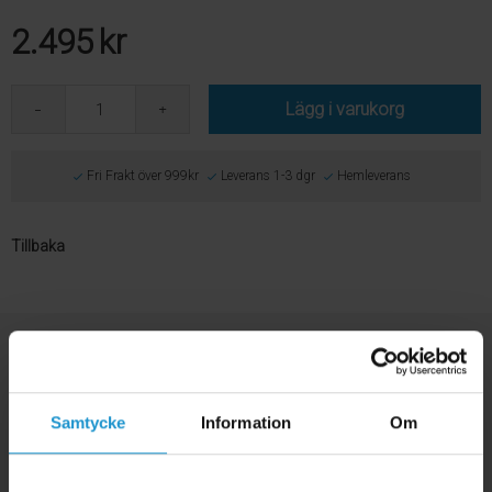
2.495
kr
Lägg i varukorg
Fri Frakt över 999kr
Leverans 1-3 dgr
Hemleverans
Tillbaka
Samtycke
Information
Om