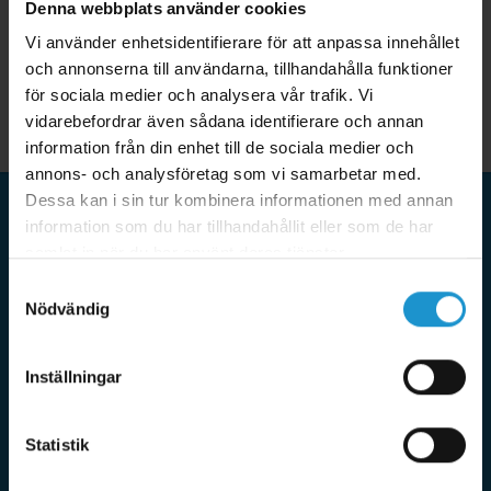
Denna webbplats använder cookies
Vi använder enhetsidentifierare för att anpassa innehållet
och annonserna till användarna, tillhandahålla funktioner
för sociala medier och analysera vår trafik. Vi
vidarebefordrar även sådana identifierare och annan
information från din enhet till de sociala medier och
annons- och analysföretag som vi samarbetar med.
Dessa kan i sin tur kombinera informationen med annan
information som du har tillhandahållit eller som de har
samlat in när du har använt deras tjänster.
HomeSafety
Samtyckesval
HomeSafety tar barnsäkerhet på stort allvar och erbjuder
Nödvändig
bara produkter som uppfyller våra högt ställda krav. Vi
samarbetar med de ledande tillverkarna i världen av
barnsäkerhet och tillverkar även egna produkter som bara
Inställningar
säljs på HomeSafety. Utöver det erbjuder vi även tjänster för
att barnsäkra där vi besöker dig hemma i din bostad. Tack
vare eget varulager med snabba leveranser samt en mycket
Statistik
erfaren kundtjänst kan du alltid känna dig trygg med ditt köp
hos HomeSafety. Miljö och socialt ansvar är självklart mycket