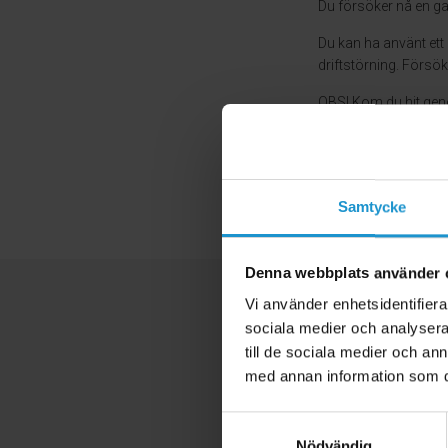
Du försöker nå en ga
Du kan ha använt ett 
driftstörning. Försök i
OBS! Kom du hit geno
problemet.
Samtycke
Denna webbplats använder 
Vi använder enhetsidentifierar
sociala medier och analysera 
till de sociala medier och a
med annan information som du 
Samtyckesval
Nödvändig