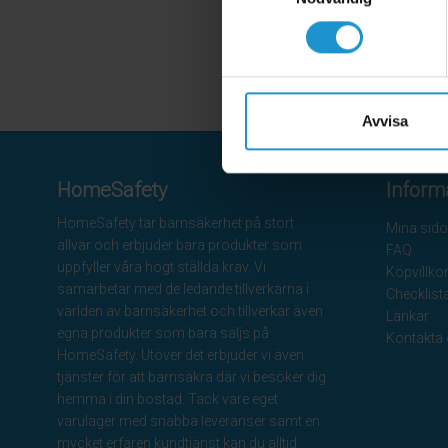
Avvisa
HomeSafety
Inform
HomeSafety tar barnsäkerhet på stort
Mina sido
allvar och erbjuder bara produkter som
FAQ
uppfyller våra högt ställda krav. Vi
Köpvillko
samarbetar med de ledande tillverkarna i
Checklist
världen av barnsäkerhet och tillverkar även
Länkar
egna produkter som bara säljs på
Kontakta
HomeSafety. Utöver det erbjuder vi även
tjänster för att barnsäkra där vi besöker dig
hemma i din bostad. Tack vare eget
varulager med snabba leveranser samt en
mycket erfaren kundtjänst kan du alltid