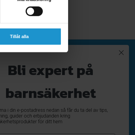
Tillåt alla
Nyhetsbrev
Bli expert på
Registrera
Avregistrera
barnsäkerhet
OK
ärna i din e-postadress nedan så får du ta del av tips,
ning, guider och erbjudanden kring
kerhetsprodukter för ditt hem