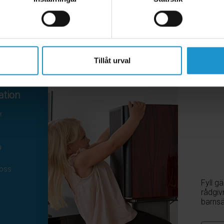
Tillåt urval
ation
Kontakta oss
r
Hamngatan 19
172 66 Sundbyberg
r
08-410 115 30
a
kundtjanst@homesafety.se
Följ oss
 oss
Fyll g
Facebook
rådgiv
Instagram
barnsä
Youtube