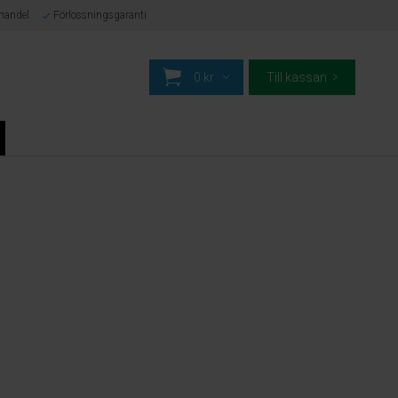
-handel
Förlossningsgaranti
0 kr
Till kassan