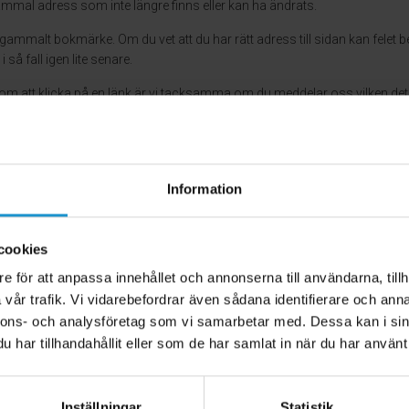
mmal adress som inte längre finns eller kan ha ändrats.
gammalt bokmärke. Om du vet att du har rätt adress till sidan kan felet bero
 så fall igen lite senare.
m att klicka på en länk är vi tacksamma om du meddelar oss vilken det 
Meddela oss här
Till startsidan
Information
cookies
e för att anpassa innehållet och annonserna till användarna, tillh
vår trafik. Vi vidarebefordrar även sådana identifierare och anna
nnons- och analysföretag som vi samarbetar med. Dessa kan i sin
har tillhandahållit eller som de har samlat in när du har använt 
Inställningar
Statistik