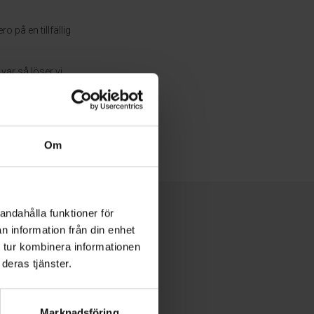
 på en tillfällig
var så löser vi
Om
andahålla funktioner för
n information från din enhet
 tur kombinera informationen
deras tjänster.
Marknadsföring