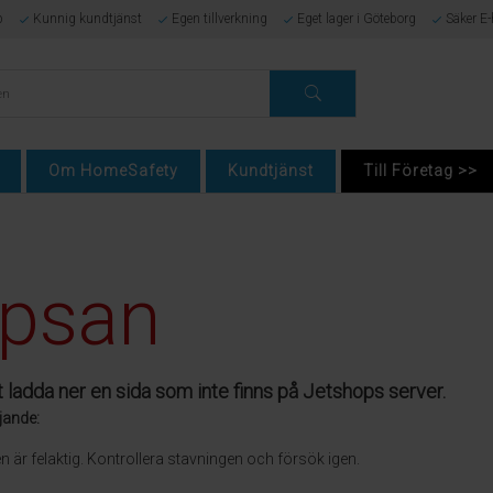
p
Kunnig kundtjänst
Egen tillverkning
Eget lager i Göteborg
Säker E
Om HomeSafety
Kundtjänst
Till Företag >>
psan
t ladda ner en sida som inte finns på Jetshops server.
jande:
 är felaktig. Kontrollera stavningen och försök igen.