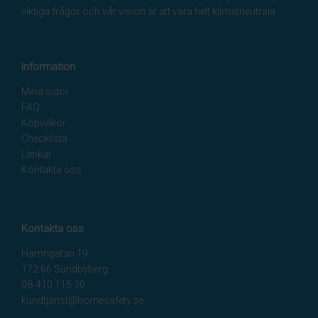
viktiga frågor och vår vision är att vara helt klimatneutrala.
Information
Mina sidor
FAQ
Köpvillkor
Checklista
Länkar
Kontakta oss
Kontakta oss
Hamngatan 19
172 66 Sundbyberg
08-410 115 30
kundtjanst@homesafety.se