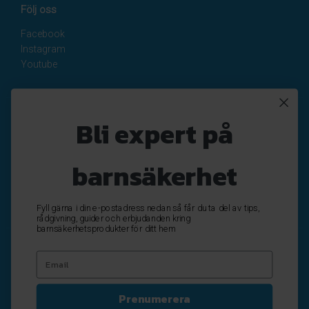
Följ oss
Facebook
Instagram
Youtube
Nyhetsbrev
Bli expert på
Registrera
Avregistrera
barnsäkerhet
OK
Fyll gärna i din e-postadress nedan så får du ta del av tips,
rådgivning, guider och erbjudanden kring
barnsäkerhetsprodukter för ditt hem
Prenumerera