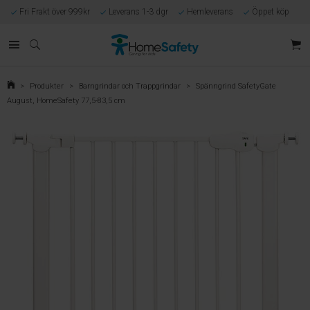
Fri Frakt över 999kr
Leverans 1-3 dgr
Hemleverans
Öppet köp
Kunnig kundtjänst
Egen tillverkning
Eget lager i Göteborg
Säker E-handel
Förlossningsgaranti
>
Produkter
>
Barngrindar och Trappgrindar
>
Spänngrind SafetyGate
August, HomeSafety 77,5-83,5 cm