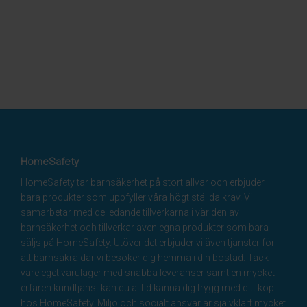
HomeSafety
HomeSafety tar barnsäkerhet på stort allvar och erbjuder
bara produkter som uppfyller våra högt ställda krav. Vi
samarbetar med de ledande tillverkarna i världen av
barnsäkerhet och tillverkar även egna produkter som bara
säljs på HomeSafety. Utöver det erbjuder vi även tjänster för
att barnsäkra där vi besöker dig hemma i din bostad. Tack
vare eget varulager med snabba leveranser samt en mycket
erfaren kundtjänst kan du alltid känna dig trygg med ditt köp
hos HomeSafety. Miljö och socialt ansvar är självklart mycket