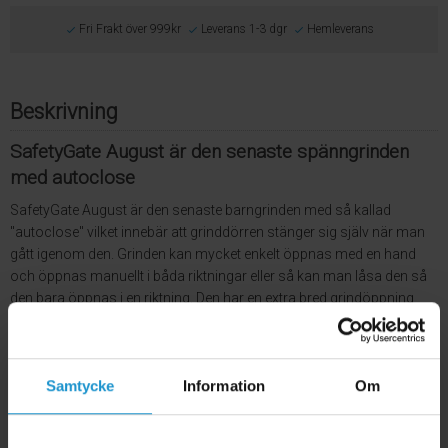
Fri Frakt över 999kr
Leverans 1-3 dgr
Hemleverans
Beskrivning
SafetyGate August är den senaste spänngrinden
med autoclose
SafetyGate August är den senaste barngrinden med så kallad
"autoclose" vilket innebär att grinddörren stänger sig själv när man
gått igenom den. Grinden kan mycket enkelt öppnas med en hand
och öppnas manuellt i båda riktningar eller så kan man låsa den så
den bara öppnas i en riktning. Den har en extra bred grindöppning
som är lätt att passera med en lyslist på tröskeln som gör att man
ser grinden och undviker att snubbla på den när det är mörkt. Den
har den senaste 2-stegs låskonstruktionen med en indikator som
Samtycke
Information
Om
visar att den är ordentligt låst samt är mycket säker och stabil.
Monteringen av SafetyGate August är mycket enkel eftersom den
bara spänns fast i dörröppningen. En indikator markerar att grinden