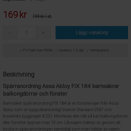
169
kr
199 kr
/ st.
Lägg i varukorg
Fri Frakt över 999kr
Leverans 1-3 dgr
Hemleverans
Beskrivning
Spärranordning Assa Abloy FIX 184 barnsäkrar
balkongdörrar och fönster
Barnsäker spärranordning FIX 184 är en fönstervajer från Assa
Abloy som är typgodkänd enligt Svensk Standard 3587 och
boverkets byggregler 8:231. Monteras den rätt så kan balkongdörren
eller fönstret öppnas max 10 cm. Låsvajern häktas av genom att
trycka in spärranordningen samtidigt som man häktar av vajern.