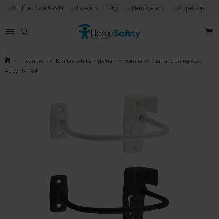
Fri Frakt över 999kr
Leverans 1-3 dgr
Hemleverans
Öppet köp
Kunnig kundtjänst
Egen tillverkning
Eget lager i Göteborg
Säker E-handel
Förlossningsgaranti
>
Produkter
>
Barnlås och barnspärrar
>
Barnsäker Spärranordning Assa
Abloy FIX 184