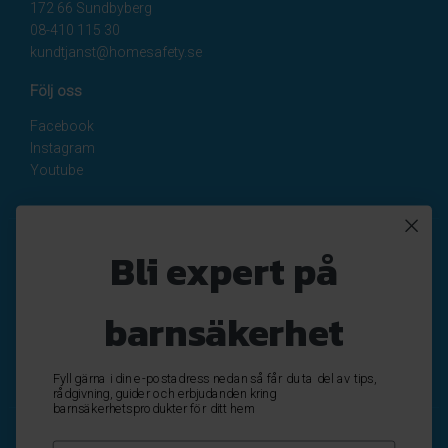
172 66 Sundbyberg
08-410 115 30
kundtjanst@homesafety.se
Följ oss
Facebook
Instagram
Youtube
Nyhetsbrev
Bli expert på
Registrera
Avregistrera
barnsäkerhet
OK
Fyll gärna i din e-postadress nedan så får du ta del av tips,
rådgivning, guider och erbjudanden kring
barnsäkerhetsprodukter för ditt hem