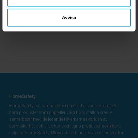
Avvisa
HomeSafety
HomeSafety tar barnsäkerhet på stort allvar och erbjuder
bara produkter som uppfyller våra högt ställda krav. Vi
samarbetar med de ledande tillverkarna i världen av
barnsäkerhet och tillverkar även egna produkter som bara
säljs på HomeSafety. Utöver det erbjuder vi även tjänster för