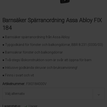
Barnsäker Spärranordning Assa Abloy FIX
184
● Barnsäker spärranordning från Assa Abloy
● Typgodkänd för fönster och balkongdörrar, BBR 8:231 (0330/03)
● Barnsäkrar fönster och balkongdörrar
● Två-stegs låskonstruktion som är svår att öppna för barn
● Inklusive godkända skruvar och bruksanvisning!
● Finns i svart och vit
Artikelnummer:
FIX0184000V
Lagerstatus:
I lager