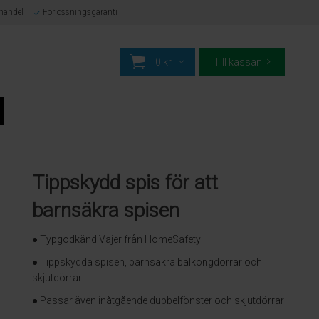
-handel
Förlossningsgaranti
0 kr
Till kassan
Tippskydd spis för att
barnsäkra spisen
● Typgodkänd Vajer från HomeSafety
● Tippskydda spisen, barnsäkra balkongdörrar och
skjutdörrar
● Passar även inåtgående dubbelfönster och skjutdörrar