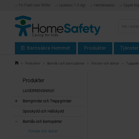
Fri Frakt över 999kr
Leverans 1-3 dgr
Hemleverans
Öppet kö
Barnsäkra Hemmet
Produkter
Tjänster
>
Produkter
>
Barnlås och barnspärrar
>
Fönster och dörrar
>
Typgodk
Produkter
LAGERRENSNING!
Barngrindar och Trappgrindar
Spisskydd och Hällskydd
Barnlås och barnspärrar
Fönster och dörrar