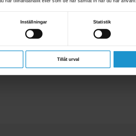
har tillhandahållit eller som de har samlat in när du har använt 
 (samma princip vid montering balkongdörr):
r både skjutdörrarna. Änden med karbinhaken måste vara minst 4 cm öv
den är monterad och klar
. Tänk på att placera vajern så högt att barnet i
Inställningar
Statistik
rn är rätt monterad genom att skjuta fram den vita plastbiten i "barnsäkert
ra gånger.
elen på baksidan av spisen så högt upp som möjligt. Det brukar finnas n
Tillåt urval
 vajen med karbinhaken i väggen. Har du gips eller betongvägg behöver 