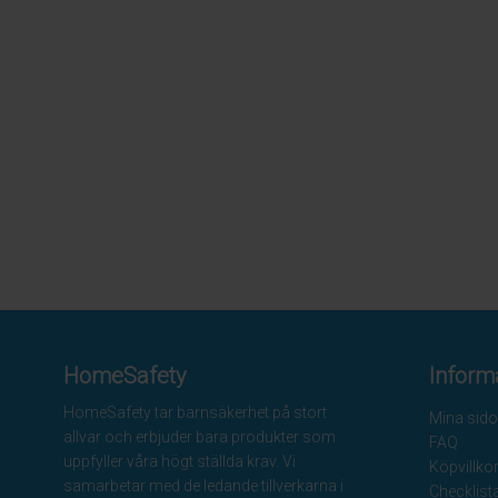
HomeSafety
Inform
HomeSafety tar barnsäkerhet på stort
Mina sido
allvar och erbjuder bara produkter som
FAQ
uppfyller våra högt ställda krav. Vi
Köpvillko
samarbetar med de ledande tillverkarna i
Checklist