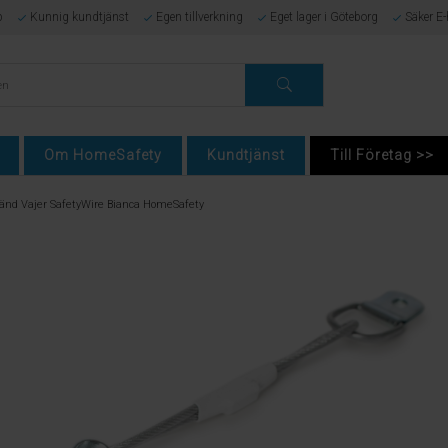
p
Kunnig kundtjänst
Egen tillverkning
Eget lager i Göteborg
Säker E
Om HomeSafety
Kundtjänst
Till Företag >>
änd Vajer SafetyWire Bianca HomeSafety