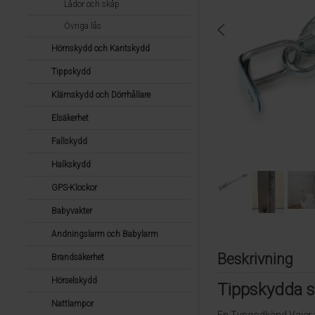
Lådor och skåp
Övriga lås
Hörnskydd och Kantskydd
Tippskydd
Klämskydd och Dörrhållare
Elsäkerhet
Fallskydd
Halkskydd
GPS-Klockor
Babyvakter
Andningslarm och Babylarm
Beskrivning
Brandsäkerhet
Hörselskydd
Tippskydda s
Nattlampor