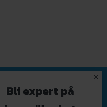
Nyhetsbrev
Bli expert på
Registrera
Avregistrera
OK