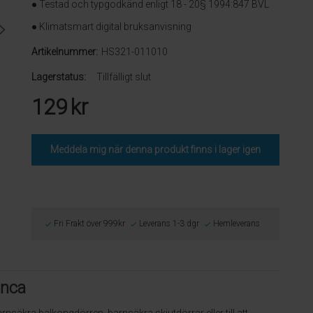
● Testad och typgodkänd enligt 18 - 20§ 1994:847 BVL
● Klimatsmart digital bruksanvisning
Artikelnummer:
HS321-011010
Lagerstatus:
Tillfälligt slut
129
kr
Meddela mig när denna produkt finns i lager igen
Fri Frakt över 999kr
Leverans 1-3 dgr
Hemleverans
anca