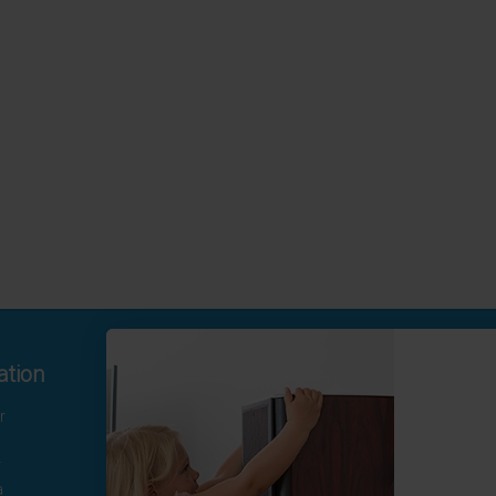
ation
Kontakta oss
r
Hamngatan 19
172 66 Sundbyberg
r
08-410 115 30
a
kundtjanst@homesafety.se