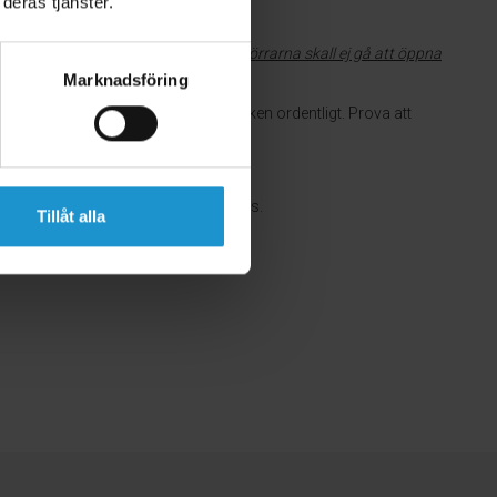
deras tjänster.
er den andra änden på vajern.
Skjutdörrarna skall ej gå att öppna
nte kan nå den, inte ens med stol.
Marknadsföring
 läge" samt att ringen låser karbinhaken ordentligt. Prova att
ågon skruv eller hål som kan användas.
Tillåt alla
du använda plastplugg och förborra.